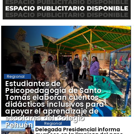
Regional
​Estudiantes de
Psicopedagogía de Santo
Tomás elaboran cuentos
didácticos inclusivos para
apoyar el aprendizaje de
escolares del Colegio
Pehuén
Regional
​Delegada Presidencial informa