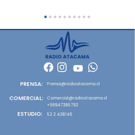
PRENSA:
Prensa@radioatacama.cl
COMERCIAL:
Comercial@radioatacama.cl
+56947385793
ESTUDIO:
52 2 438146