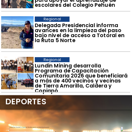
escolares del Colegio Pehuén
Regional
​Delegada Presidencial informa
avances en la limpieza del paso
bajo nivel de acceso a Totoral en
la Ruta 5 Norte
Regional
​Lundin Mining desarrolla
Programa de Capacitación
Comunitaria 2026 que beneficiará
a más de 400 vecinos y vecinas
de Tierra Amarilla, Caldera y
Copiapó
DEPORTES