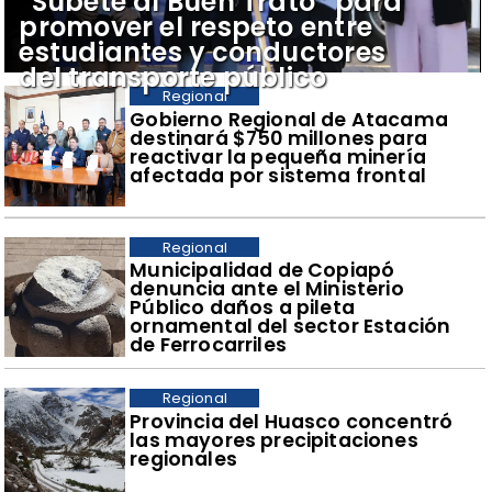
“Súbete al Buen Trato” para
promover el respeto entre
estudiantes y conductores
del transporte público
Regional
Gobierno Regional de Atacama
destinará $750 millones para
reactivar la pequeña minería
afectada por sistema frontal
Regional
Municipalidad de Copiapó
denuncia ante el Ministerio
Público daños a pileta
ornamental del sector Estación
de Ferrocarriles
Regional
Provincia del Huasco concentró
las mayores precipitaciones
regionales