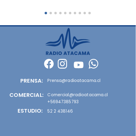
PRENSA:
Prensa@radioatacama.cl
COMERCIAL:
Comercial@radioatacama.cl
+56947385793
ESTUDIO:
52 2 438146