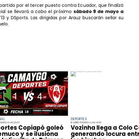
 partido por el tercer puesto contra Ecuador, que finalizó
ial se llevará a cabo el próximo
sábado 9 de mayo a
T13 y DSports. Las dirigidas por Arauz buscarán sellar su
elo.
NAL
DEPORTES
PASADO A LAS 23:07
EL LUNES PASADO A LAS 12:49
ortes Copiapó goleó
Vozinha llega a Colo C
emuco y se ilusiona
generando locura ent