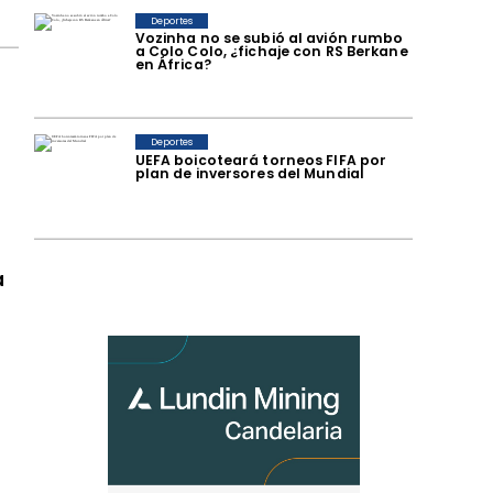
Deportes
Vozinha no se subió al avión rumbo
a Colo Colo, ¿fichaje con RS Berkane
en África?
Deportes
UEFA boicoteará torneos FIFA por
plan de inversores del Mundial
a