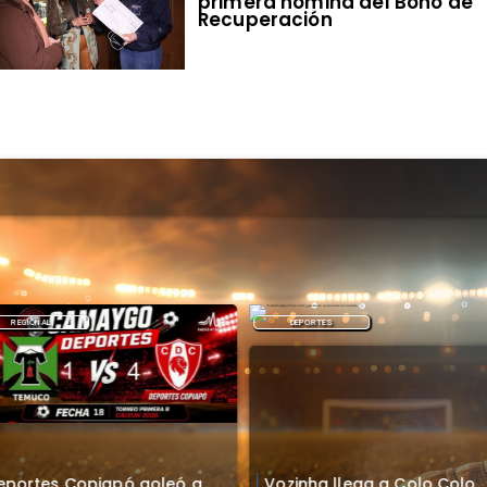
primera nómina del Bono de
Recuperación
REGIONAL
DEPORTES
eportes Copiapó goleó a
Vozinha llega a Colo Colo