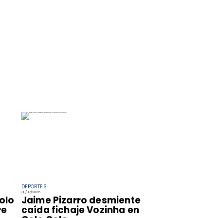
DEPORTES
30/07/2026
olo
Jaime Pizarro desmiente
re
caída fichaje Vozinha en