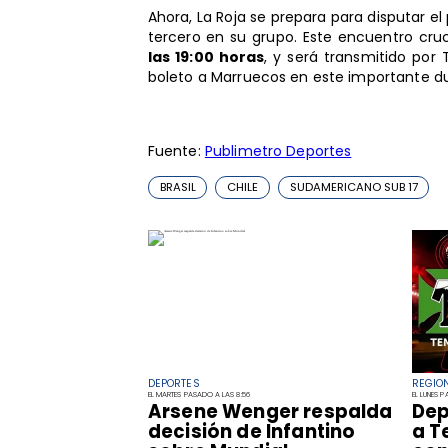
Ahora, La Roja se prepara para disputar el
tercero en su grupo. Este encuentro cruc
las 19:00 horas
, y será transmitido por 
boleto a Marruecos en este importante du
Fuente:
Publimetro Deportes
BRASIL
CHILE
SUDAMERICANO SUB 17
DEPORTES
REGIO
EL MARTES PASADO A LAS 8:56
EL LUNES 
Arsene Wenger respalda
Dep
decisión de Infantino
a T