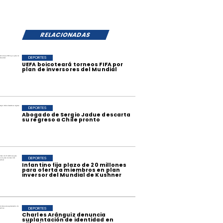
RELACIONADAS
DEPORTES
UEFA boicoteará torneos FIFA por
plan de inversores del Mundial
DEPORTES
Abogado de Sergio Jadue descarta
su regreso a Chile pronto
DEPORTES
Infantino fija plazo de 20 millones
para oferta a miembros en plan
inversor del Mundial de Kushner
DEPORTES
Charles Aránguiz denuncia
suplantación de identidad en