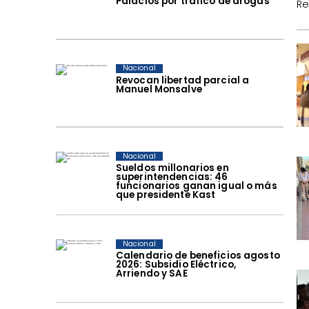
Palacios por tráfico de drogas
Re
Nacional
Revocan libertad parcial a
Manuel Monsalve
Nacional
Sueldos millonarios en
superintendencias: 46
funcionarios ganan igual o más
que presidente Kast
Nacional
Calendario de beneficios agosto
2026: Subsidio Eléctrico,
Arriendo y SAE