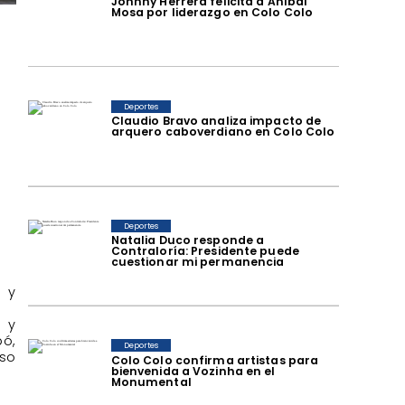
Johnny Herrera felicita a Aníbal
Mosa por liderazgo en Colo Colo
Deportes
Claudio Bravo analiza impacto de
arquero caboverdiano en Colo Colo
Deportes
Natalia Duco responde a
Contraloría: Presidente puede
cuestionar mi permanencia
s y
 y
ó,
Deportes
uso
Colo Colo confirma artistas para
bienvenida a Vozinha en el
Monumental