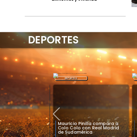
DEPORTES
DEPORTES
 transmitirá
Mauricio Pinilla compara a
J
e Colo Colo en
Colo Colo con Real Madrid
A
Brasil y México
de Sudamérica
e