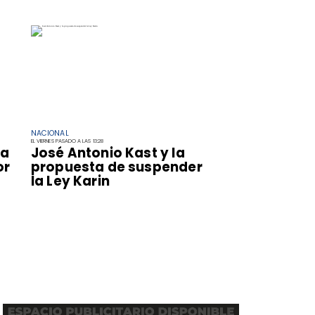
NACIONAL
EL VIERNES PASADO A LAS 13:28
za
José Antonio Kast y la
or
propuesta de suspender
la Ley Karin