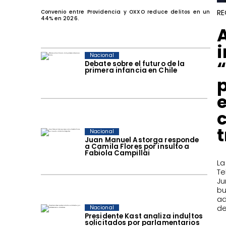
RE
Convenio entre Providencia y OXXO reduce delitos en un
44% en 2026.
Nacional
Debate sobre el futuro de la
primera infancia en Chile
Nacional
Juan Manuel Astorga responde
a Camila Flores por insulto a
Fabiola Campillai
La
Te
Ju
bu
ad
de
Nacional
Presidente Kast analiza indultos
solicitados por parlamentarios