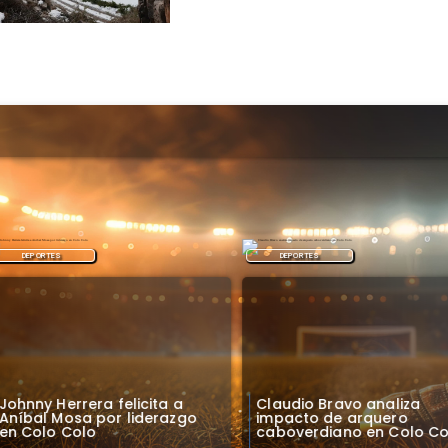
DEPORTES
DEPORTES
ohnny Herrera felicita a
Claudio Bravo analiza
níbal Mosa por liderazgo
impacto de arquero
n Colo Colo
caboverdiano en Colo Col