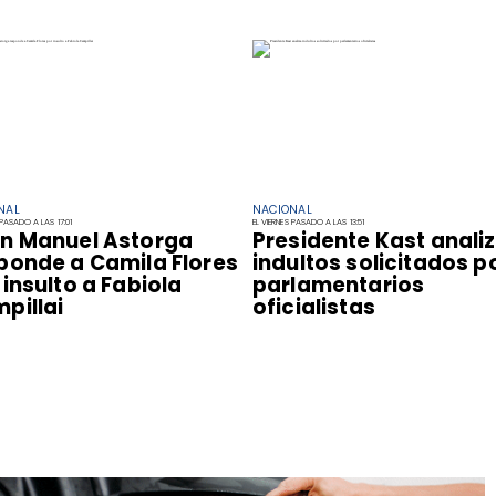
NAL
NACIONAL
 PASADO A LAS 17:01
EL VIERNES PASADO A LAS 13:51
n Manuel Astorga
Presidente Kast anali
ponde a Camila Flores
indultos solicitados p
 insulto a Fabiola
parlamentarios
pillai
oficialistas