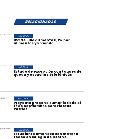
RELACIONADAS
NACIONAL
IPC de julio aumenta 0,1% por
alimentos y vivienda
NACIONAL
Estado de excepción con toques de
queda y escuchas telefónicas
NACIONAL
Proyecto propone sumar feriado el
17 de septiembre para Fiestas
Patrias
NACIONAL
Estudiante amenaza con matar a
todos en colegio de Osorno