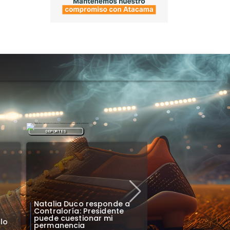
DEPORTES
DEPORTES
Natalia Duco responde a
Colo Colo confirm
Contraloría: Presidente
para bienvenida a
puede cuestionar mi
o
en el Monumental
permanencia