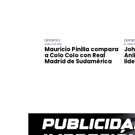
DEPORTES
DEPOR
AYER A LAS 15:30
EL JUEVES 
Mauricio Pinilla compara
Joh
a Colo Colo con Real
Aní
Madrid de Sudamérica
lid