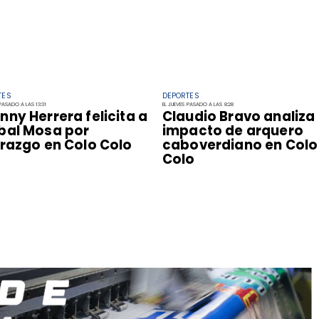
TES
DEPORTES
PASADO A LAS 13:31
EL JUEVES PASADO A LAS 8:28
nny Herrera felicita a
Claudio Bravo analiza
bal Mosa por
impacto de arquero
erazgo en Colo Colo
caboverdiano en Colo
Colo