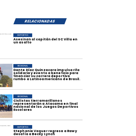
RELACIONADAS
DEPORTES
Asesinan al capitán del SC Villa en
un asalto
REGIONAL
Dante Díaz Quinzacara impulsa rifa
solidaria y evento a beneficio para
financiar su carrera deportiva
rumbo a Latinoamericano de Brasil.
REGIONAL
​Ciclistas tierramarillanos
representarán a Atacama en final
nacional de los Juegos Deportivos
Escolares
DEPORTES
Stephanie Vaquer regresa a Raw y
desafía a Becky Lynch