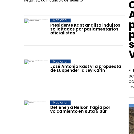
negativo, calificándolo de violento.
Nacional
Presidente Kast analiza indultos
solicitados por parlamentarios
oficialistas
s
Nacional
José Antonio Kast y la propuesta
de suspender la Ley Karin
El
se
c
in
Nacional
Detienen a Nelson Tapia por
volcamiento en Ruta 5 Sur