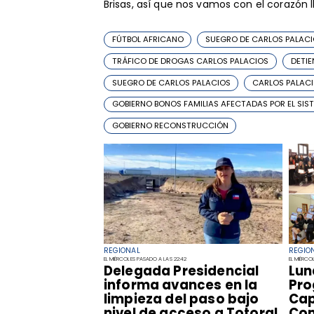
Brisas, así que nos vamos con el corazón ll
FÚTBOL AFRICANO
SUEGRO DE CARLOS PALACI
TRÁFICO DE DROGAS CARLOS PALACIOS
DETIE
SUEGRO DE CARLOS PALACIOS
CARLOS PALAC
GOBIERNO BONOS FAMILIAS AFECTADAS POR EL SIS
GOBIERNO RECONSTRUCCIÓN
REGIONAL
REGIO
EL MIÉRCOLES PASADO A LAS 22:42
EL MIÉRCOL
​Delegada Presidencial
​Lu
informa avances en la
Pro
limpieza del paso bajo
Cap
nivel de acceso a Totoral
Com