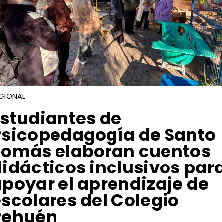
GIONAL
Estudiantes de
Psicopedagogía de Santo
Tomás elaboran cuentos
didácticos inclusivos par
apoyar el aprendizaje de
escolares del Colegio
Pehuén