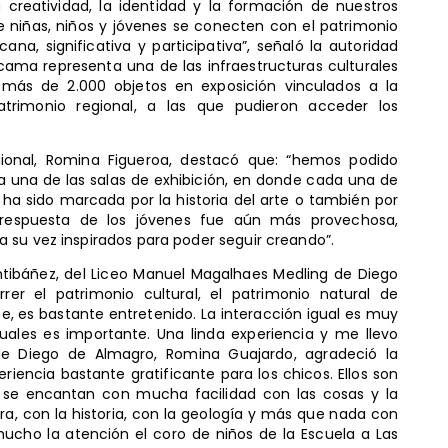
creatividad, la identidad y la formación de nuestros
e niñas, niños y jóvenes se conecten con el patrimonio
na, significativa y participativa”, señaló la autoridad
cama representa una de las infraestructuras culturales
más de 2.000 objetos en exposición vinculados a la
 patrimonio regional, a las que pudieron acceder los
gional, Romina Figueroa, destacó que: “hemos podido
a una de las salas de exhibición, en donde cada una de
ha sido marcada por la historia del arte o también por
 respuesta de los jóvenes fue aún más provechosa,
 su vez inspirados para poder seguir creando”.
tibáñez, del Liceo Manuel Magalhaes Medling de Diego
rer el patrimonio cultural, el patrimonio natural de
, es bastante entretenido. La interacción igual es muy
uales es importante. Una linda experiencia y me llevo
e de Diego de Almagro, Romina Guajardo, agradeció la
riencia bastante gratificante para los chicos. Ellos son
se encantan con mucha facilidad con las cosas y la
ra, con la historia, con la geología y más que nada con
mucho la atención el coro de niños de la Escuela a Las