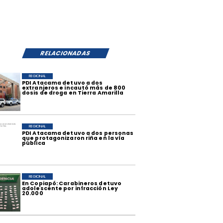
RELACIONADAS
REGIONAL
​PDI Atacama detuvo a dos
extranjeros e incautó más de 800
dosis de droga en Tierra Amarilla
REGIONAL
PDI Atacama detuvo a dos personas
que protagonizaron riña en la vía
pública
REGIONAL
​En Copiapó: Carabineros detuvo
adolescente por infracción Ley
20.000