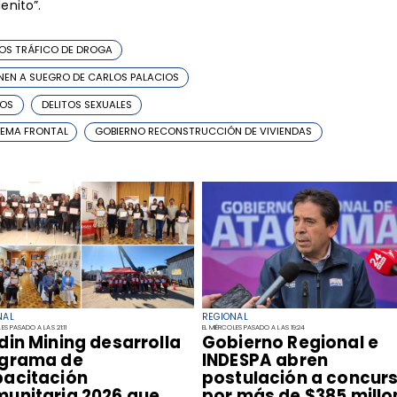
enito”.
OS TRÁFICO DE DROGA
NEN A SUEGRO DE CARLOS PALACIOS
IOS
DELITOS SEXUALES
TEMA FRONTAL
GOBIERNO RECONSTRUCCIÓN DE VIVIENDAS
NAL
REGIONAL
ES PASADO A LAS 21:11
EL MIÉRCOLES PASADO A LAS 19:24
ndin Mining desarrolla
​Gobierno Regional e
grama de
INDESPA abren
acitación
postulación a concur
unitaria 2026 que
por más de $385 millo