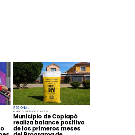
REGIONAL
EL MIÉRCOLES PASADO A LAS 18:24
​Municipio de Copiapó
realiza balance positivo
so
de los primeros meses
nes
del Programa de