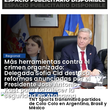
Regional
​Más herramientas contra el
crimen organizado:
Delegada Sofía Cid destaca
reformas anunciadas por el
Presidente José Antonio
Kast para fortalecer la
seguridad en Atacama
Deportes
TNT Sports transmitirá partidos
de Colo Colo en Argentina, Brasil y
México