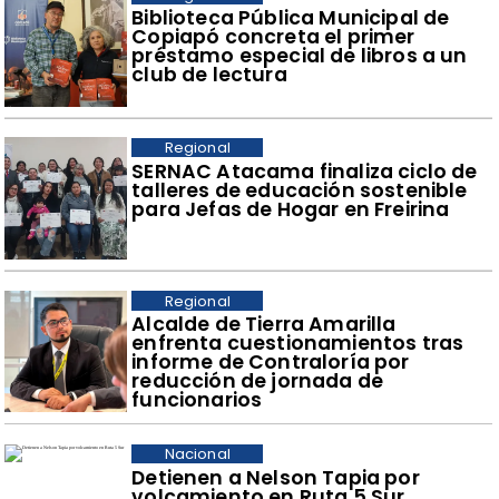
​Biblioteca Pública Municipal de
Copiapó concreta el primer
préstamo especial de libros a un
club de lectura
Regional
SERNAC Atacama finaliza ciclo de
talleres de educación sostenible
para Jefas de Hogar en Freirina
Regional
​Alcalde de Tierra Amarilla
enfrenta cuestionamientos tras
informe de Contraloría por
reducción de jornada de
funcionarios
Nacional
Detienen a Nelson Tapia por
volcamiento en Ruta 5 Sur