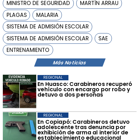
MINISTRO DE SEGURIDAD
MARTÍN ARRAU
PLAGAS
MALARIA
SISTEMA DE ADMISIÓN ESCOLAR
SISTEMA DE ADMISIÓN ESCOLAR
SAE
ENTRENAMIENTO
Más Noticias
REGIONAL
​En Huasco: Carabineros recuperó
vehículo con encargo por robo y
detuvo a dos personas
REGIONAL
​En Copiapó: Carabineros detuvo
adolescente tras denuncia por
exhibición de arma al interior de
establecimiento educacional