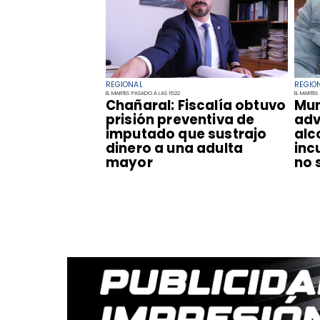
REGIONAL
REGIO
EL MARTES PASADO A LAS 15:22
EL MARTES
Chañaral: Fiscalía obtuvo
Mun
prisión preventiva de
adv
imputado que sustrajo
alc
dinero a una adulta
inc
mayor
no 