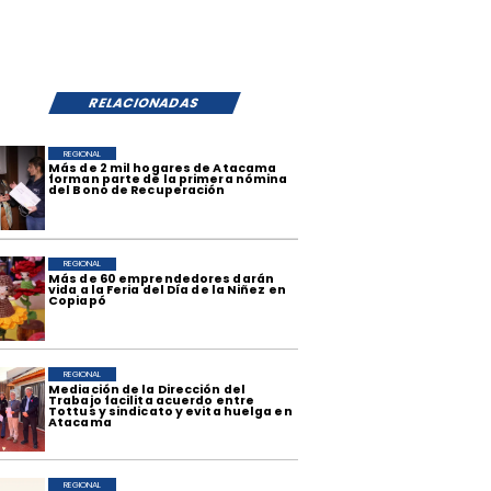
RELACIONADAS
REGIONAL
​Más de 2 mil hogares de Atacama
forman parte de la primera nómina
del Bono de Recuperación
REGIONAL
​Más de 60 emprendedores darán
vida a la Feria del Día de la Niñez en
Copiapó
REGIONAL
Mediación de la Dirección del
Trabajo facilita acuerdo entre
Tottus y sindicato y evita huelga en
Atacama
REGIONAL