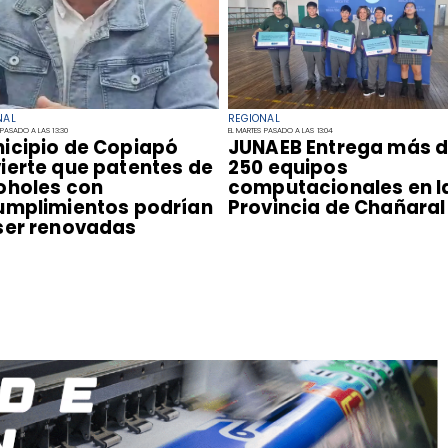
NAL
REGIONAL
 PASADO A LAS 13:30
EL MARTES PASADO A LAS 13:04
icipio de Copiapó
​JUNAEB Entrega más 
ierte que patentes de
250 equipos
oholes con
computacionales en l
umplimientos podrían
Provincia de Chañaral
ser renovadas