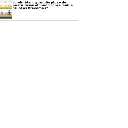
​Lundin Mining amplía plazo de
postulación al fondo concursable
“Juntos Crecemos”