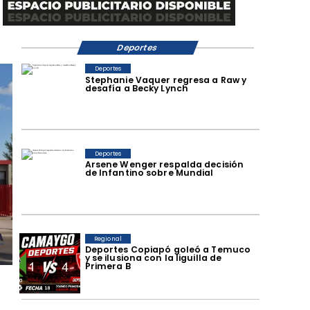
Deportes
Deportes
Stephanie Vaquer regresa a Raw y
desafía a Becky Lynch
Deportes
Arsene Wenger respalda decisión
de Infantino sobre Mundial
Regional
Deportes Copiapó goleó a Temuco
y se ilusiona con la liguilla de
Primera B