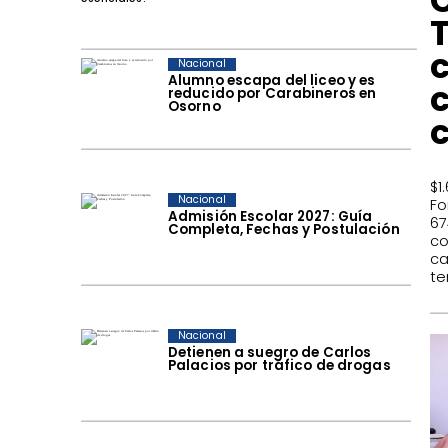
Nacional
Alumno escapa del liceo y es
reducido por Carabineros en
Osorno
$1
Nacional
Fo
Admisión Escolar 2027: Guía
67
Completa, Fechas y Postulación
co
ca
te
Nacional
Detienen a suegro de Carlos
Palacios por tráfico de drogas