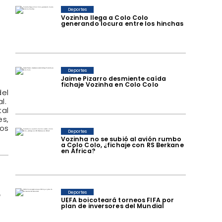
Deportes
Vozinha llega a Colo Colo
generando locura entre los hinchas
Deportes
Jaime Pizarro desmiente caída
fichaje Vozinha en Colo Colo
del
al.
tal
es,
ios
Deportes
Vozinha no se subió al avión rumbo
a Colo Colo, ¿fichaje con RS Berkane
en África?
o
Deportes
UEFA boicoteará torneos FIFA por
plan de inversores del Mundial