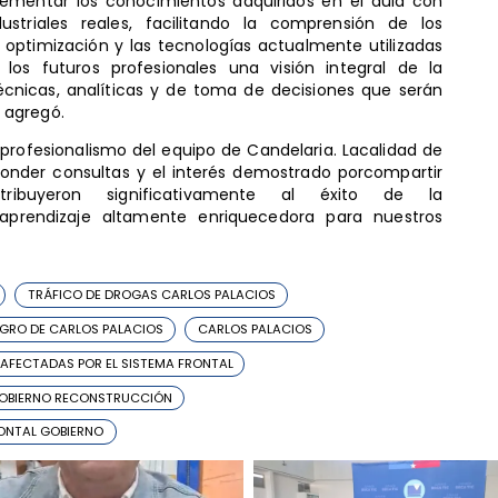
lementar los conocimientos adquiridos en el aula con
ustriales reales, facilitando la comprensión de los
e optimización y las tecnologías actualmente utilizadas
los futuros profesionales una visión integral de la
cnicas, analíticas y de toma de decisiones que serán
 agregó.
profesionalismo del equipo de Candelaria. Lacalidad de
sponder consultas y el interés demostrado porcompartir
tribuyeron significativamente al éxito de la
 aprendizaje altamente enriquecedora para nuestros
TRÁFICO DE DROGAS CARLOS PALACIOS
GRO DE CARLOS PALACIOS
CARLOS PALACIOS
 AFECTADAS POR EL SISTEMA FRONTAL
OBIERNO RECONSTRUCCIÓN
ONTAL GOBIERNO