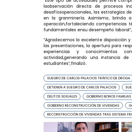
“Este tipo de actividades permite comp
laobservación directa de procesos ind
desafíosoperacionales, las estrategias d
en la granminería. Asimismo, brinda a 
operación,fortaleciendo competencias té
fundamentales ensu desempeño laboral”,
“Agradecemos la excelente disposición y 
las presentaciones, la apertura para re
experiencias y conocimientos con
actividad,generando una instancia de
estudiantes”,finalizó.
SUEGRO DE CARLOS PALACIOS TRÁFICO DE DROGA
DETIENEN A SUEGRO DE CARLOS PALACIOS
SUE
DELITOS SEXUALES
GOBIERNO BONOS FAMILIAS
GOBIERNO RECONSTRUCCIÓN DE VIVIENDAS
G
RECONSTRUCCIÓN DE VIVIENDAS TRAS SISTEMA FR