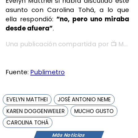
Evelyn Matthei si había discutido este
asunto con Carolina Tohá, a lo que
ella respondió:
“no, pero uno miraba
desde afuera”
.
Una publicación compartida por 📺 Mucho Gusto (@muchogustomatinal)
Fuente:
Publimetro
EVELYN MATTHEI
JOSÉ ANTONIO NEME
KAREN DOGGENWEILER
MUCHO GUSTO
CAROLINA TOHÁ
Más Noticias