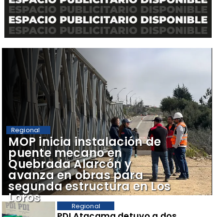
Regional
​MOP inicia instalación de
puente mecano en
Quebrada Alarcón y
avanza en obras para
segunda estructura en Los
Loros
Regional
​PDI Atacama detuvo a dos