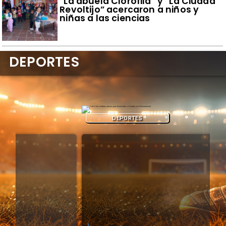
​“La abuela Clorofila” y “La Ciudad
Revoltijo” acercaron a niños y
niñas a las ciencias
DEPORTES
DEPORTES