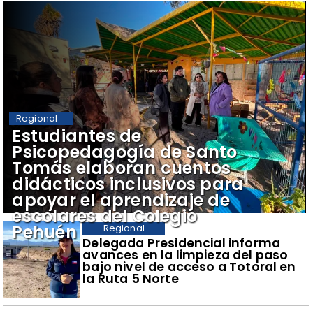
Regional
​Estudiantes de
Psicopedagogía de Santo
Tomás elaboran cuentos
didácticos inclusivos para
apoyar el aprendizaje de
escolares del Colegio
Pehuén
Regional
​Delegada Presidencial informa
avances en la limpieza del paso
bajo nivel de acceso a Totoral en
la Ruta 5 Norte