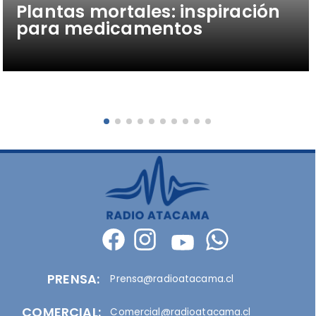
Plantas mortales: inspiración
para medicamentos
PRENSA:
Prensa@radioatacama.cl
COMERCIAL:
Comercial@radioatacama.cl