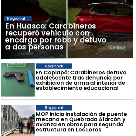
Regional
​En Huasco: Carabineros
recuperó vehículo con
encargo por robo y detuvo
a dos personas
Regional
​En Copiapó: Carabineros detuvo
adolescente tras denuncia por
exhibición de arma al interior de
establecimiento educacional
Regional
​MOP inicia instalación de puente
mecano en Quebrada Alarcón y
avanza en obras para segunda
estructura en Los Loros