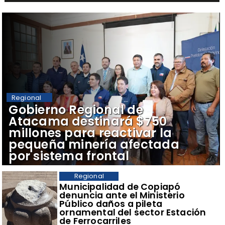
Regional
Gobierno Regional de
Atacama destinará $750
millones para reactivar la
pequeña minería afectada
por sistema frontal
Regional
Municipalidad de Copiapó
denuncia ante el Ministerio
Público daños a pileta
ornamental del sector Estación
de Ferrocarriles