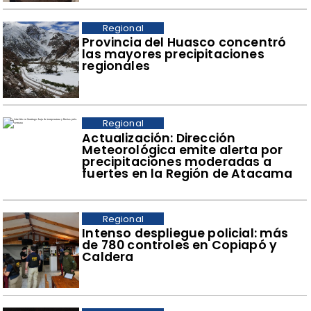
Regional
Provincia del Huasco concentró
las mayores precipitaciones
regionales
Regional
Actualización: Dirección
Meteorológica emite alerta por
precipitaciones moderadas a
fuertes en la Región de Atacama
Regional
Intenso despliegue policial: más
de 780 controles en Copiapó y
Caldera