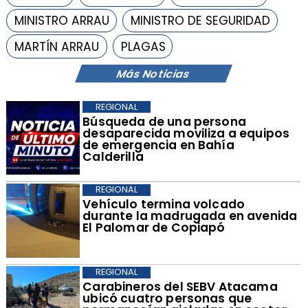
MINISTRO ARRAU
MINISTRO DE SEGURIDAD
MARTÍN ARRAU
PLAGAS
Más Noticias
REGIONAL
Búsqueda de una persona
desaparecida moviliza a equipos
de emergencia en Bahía
Calderilla
REGIONAL
Vehículo termina volcado
durante la madrugada en avenida
El Palomar de Copiapó
REGIONAL
Carabineros del SEBV Atacama
ubicó cuatro personas que