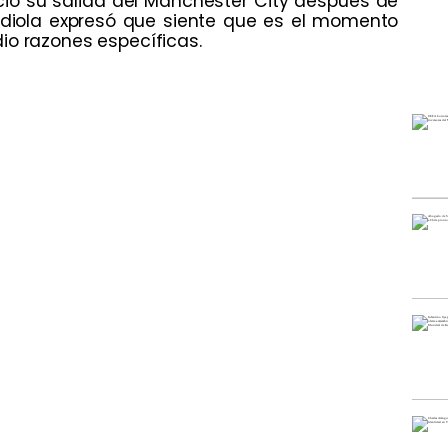
ció su salida del Manchester City después de
rdiola expresó que siente que es el momento
io razones específicas.