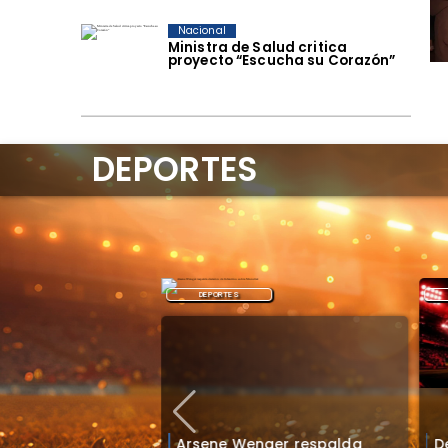
Nacional
Ministra de Salud critica
proyecto “Escucha su Corazón”
DEPORTES
DEPORTES
Arsene Wenger respalda
D