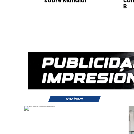
sobre Mundial
con
B
Nacional