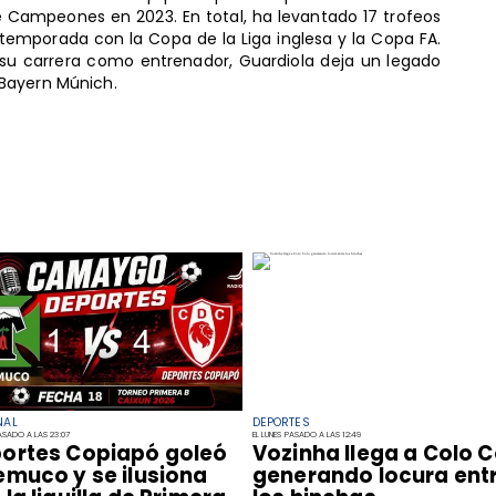
de Campeones en 2023. En total, ha levantado 17 trofeos
temporada con la Copa de la Liga inglesa y la Copa FA.
e su carrera como entrenador, Guardiola deja un legado
Bayern Múnich.
NAL
DEPORTES
PASADO A LAS 23:07
EL LUNES PASADO A LAS 12:49
ortes Copiapó goleó
Vozinha llega a Colo C
emuco y se ilusiona
generando locura ent