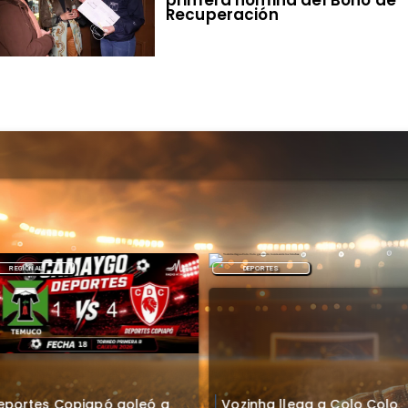
primera nómina del Bono de
Recuperación
REGIONAL
DEPORTES
eportes Copiapó goleó a
Vozinha llega a Colo Colo