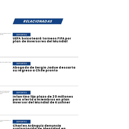
RELACIONADAS
DEPORTES
UEFA boicoteará torneos FIFA por
plan de inversores del Mundial
DEPORTES
Abogado de Sergio Jadue descarta
su regreso a Chile pronto
DEPORTES
Infantino fija plazo de 20 millones
para oferta a miembros en plan
inversor del Mundial de Kushner
DEPORTES
Charles Aránguiz denuncia
suplantación de identidad en