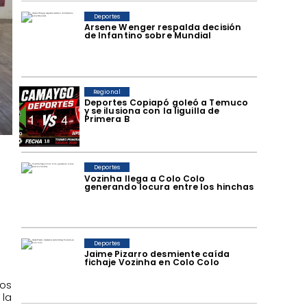
Deportes
Arsene Wenger respalda decisión
de Infantino sobre Mundial
Regional
Deportes Copiapó goleó a Temuco
y se ilusiona con la liguilla de
Primera B
Deportes
Vozinha llega a Colo Colo
generando locura entre los hinchas
Deportes
Jaime Pizarro desmiente caída
fichaje Vozinha en Colo Colo
los
 la