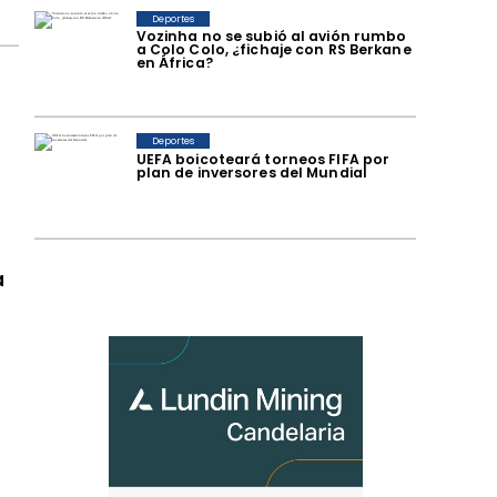
Deportes
Vozinha no se subió al avión rumbo
a Colo Colo, ¿fichaje con RS Berkane
en África?
Deportes
UEFA boicoteará torneos FIFA por
plan de inversores del Mundial
a