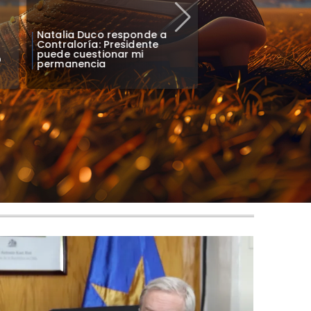
Natalia Duco responde a
Colo Colo confirm
Contraloría: Presidente
para bienvenida a
puede cuestionar mi
o
en el Monumental
permanencia