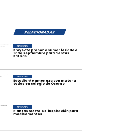
RELACIONADAS
NACIONAL
Proyecto propone sumar feriado el
17 de septiembre para Fiestas
Patrias
NACIONAL
Estudiante amenaza con matar a
todos en colegio de Osorno
NACIONAL
Plantas mortales: inspiración para
medicamentos