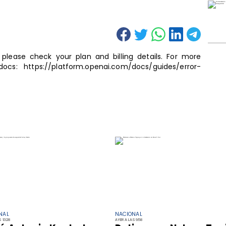
lease check your plan and billing details. For more
ocs: https://platform.openai.com/docs/guides/error-
NAL
NACIONAL
 13:28
AYER A LAS 9:58