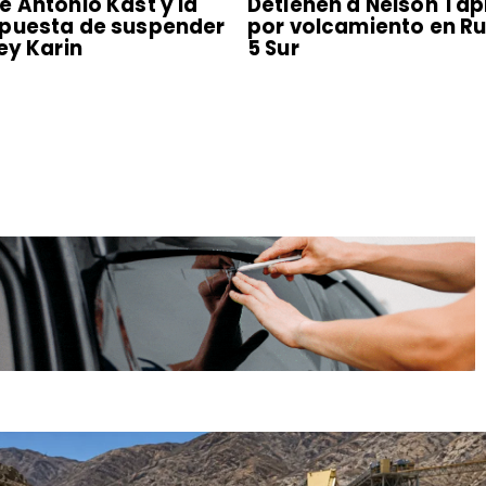
é Antonio Kast y la
Detienen a Nelson Tap
puesta de suspender
por volcamiento en R
Ley Karin
5 Sur