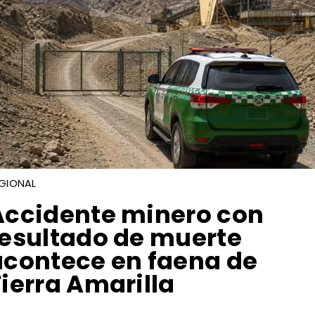
GIONAL
Accidente minero con
resultado de muerte
acontece en faena de
ierra Amarilla