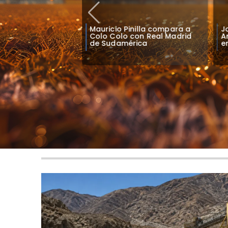
 transmitirá
Mauricio Pinilla compara a
J
e Colo Colo en
Colo Colo con Real Madrid
A
Brasil y México
de Sudamérica
e