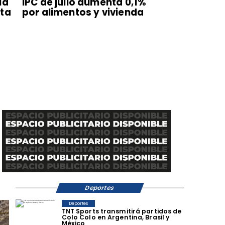
ia
IPC de julio aumenta 0,1%
uta
por alimentos y vivienda
Deportes
Deportes
TNT Sports transmitirá partidos de
Colo Colo en Argentina, Brasil y
México