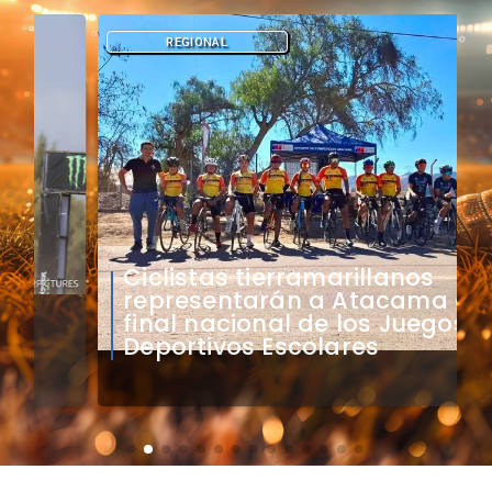
REGIONAL
​Ciclistas tierramarillanos
representarán a Atacama en
final nacional de los Juegos
Deportivos Escolares