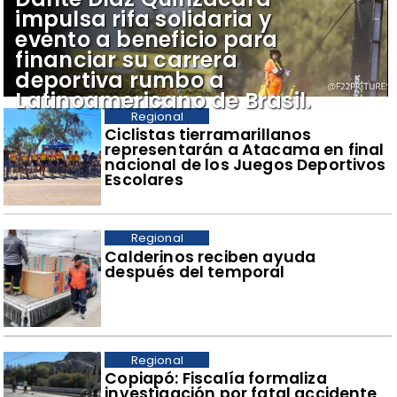
impulsa rifa solidaria y
evento a beneficio para
financiar su carrera
deportiva rumbo a
Latinoamericano de Brasil.
Regional
​Ciclistas tierramarillanos
representarán a Atacama en final
nacional de los Juegos Deportivos
Escolares
Regional
​Calderinos reciben ayuda
después del temporal
Regional
​Copiapó: Fiscalía formaliza
investigación por fatal accidente