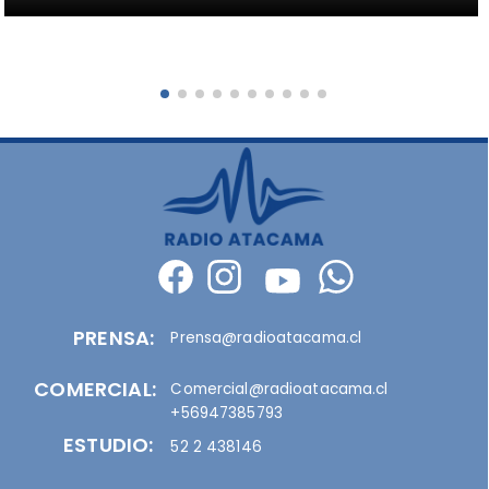
PRENSA:
Prensa@radioatacama.cl
COMERCIAL:
Comercial@radioatacama.cl
+56947385793
ESTUDIO:
52 2 438146