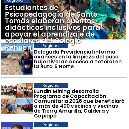
Regional
​Estudiantes de
Psicopedagogía de Santo
Tomás elaboran cuentos
didácticos inclusivos para
apoyar el aprendizaje de
escolares del Colegio
Pehuén
Regional
​Delegada Presidencial informa
avances en la limpieza del paso
bajo nivel de acceso a Totoral en
la Ruta 5 Norte
Regional
​Lundin Mining desarrolla
Programa de Capacitación
Comunitaria 2026 que beneficiará
a más de 400 vecinos y vecinas
de Tierra Amarilla, Caldera y
Copiapó
Regional