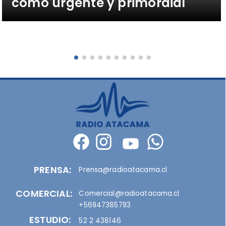
como urgente y primordial
PRENSA:
Prensa@radioatacama.cl
COMERCIAL:
Comercial@radioatacama.cl
+56947385793
ESTUDIO:
52 2 438146