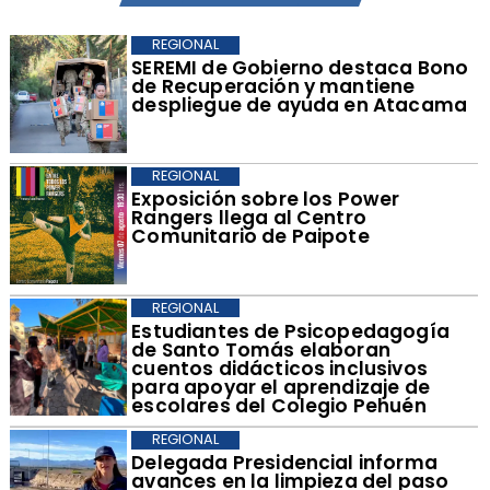
REGIONAL
SEREMI de Gobierno destaca Bono
de Recuperación y mantiene
despliegue de ayuda en Atacama
REGIONAL
​Exposición sobre los Power
Rangers llega al Centro
Comunitario de Paipote
REGIONAL
​Estudiantes de Psicopedagogía
de Santo Tomás elaboran
cuentos didácticos inclusivos
para apoyar el aprendizaje de
escolares del Colegio Pehuén
REGIONAL
​Delegada Presidencial informa
avances en la limpieza del paso