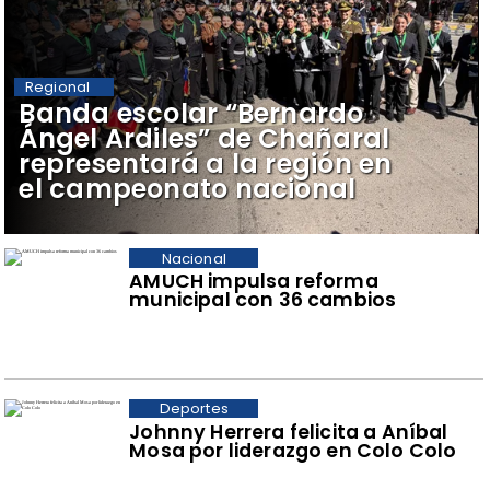
Regional
​Banda escolar “Bernardo
Ángel Ardiles” de Chañaral
representará a la región en
el campeonato nacional
Nacional
AMUCH impulsa reforma
municipal con 36 cambios
Deportes
Johnny Herrera felicita a Aníbal
Mosa por liderazgo en Colo Colo