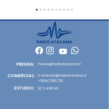
PRENSA:
Prensa@radioatacama.cl
COMERCIAL:
Comercial@radioatacama.cl
+56947385793
ESTUDIO:
52 2 438146