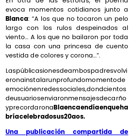
En otra de las estrofas, el poema
evoca momentos cotidianos junto a
Blanca
: “A los que no tocaron un pelo
largo con los rulos despeinados al
viento… A los que no bailaron por toda
la casa con una princesa de cuento
vestida de colores y corona…”.
Laspúblicasionesdeambospadresvolvi
eronainstalarunprofundomomentode
emociónenredessociales,dondcientos
deusuariosenviaronmensajesdecarño
yprecordarona
Blaencaendíaenqueha
bríacelebradosus20aos.
Una publicación compartida de