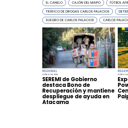
EL CANELO
CAJÓN DEL MAIPO
FÚTBOL AF
TRÁFICO DE DROGAS CARLOS PALACIOS
DETIE
SUEGRO DE CARLOS PALACIOS
CARLOS PALAC
REGIONAL
REGIO
AYER A LAS 9:58
AYER A LA
SEREMI de Gobierno
​Ex
destaca Bono de
Pow
Recuperación y mantiene
Cen
despliegue de ayuda en
Pai
Atacama