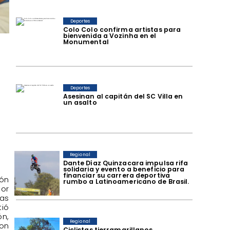
Deportes
Colo Colo confirma artistas para
bienvenida a Vozinha en el
Monumental
Deportes
Asesinan al capitán del SC Villa en
un asalto
Regional
Dante Díaz Quinzacara impulsa rifa
solidaria y evento a beneficio para
financiar su carrera deportiva
ón
rumbo a Latinoamericano de Brasil.
por
ias
ió
n,
Regional
con
​Ciclistas tierramarillanos