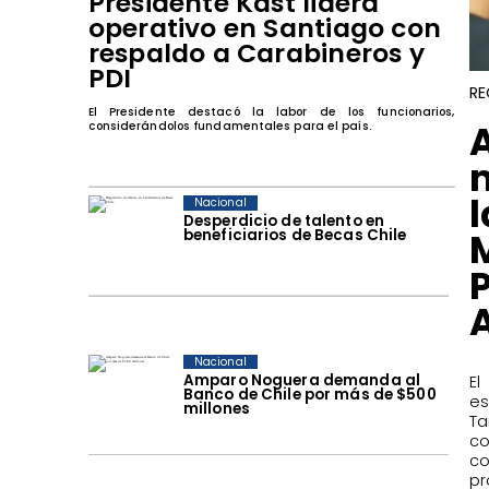
Presidente Kast lidera
operativo en Santiago con
respaldo a Carabineros y
PDI
RE
El Presidente destacó la labor de los funcionarios,
​
considerándolos fundamentales para el país.
Nacional
Desperdicio de talento en
beneficiarios de Becas Chile
Nacional
Amparo Noguera demanda al
​
Banco de Chile por más de $500
es
millones
Ta
c
c
pr