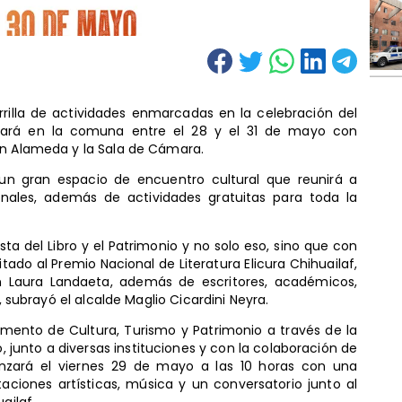
rrilla de actividades enmarcadas en la celebración del
ollará en la comuna entre el 28 y el 31 de mayo con
ón Alameda y la Sala de Cámara.
á un gran espacio de encuentro cultural que reunirá a
onales, además de actividades gratuitas para toda la
ta del Libro y el Patrimonio y no solo eso, sino que con
ado al Premio Nacional de Literatura Elicura Chihuailaf,
ón Laura Landaeta, además de escritores, académicos,
, subrayó el alcalde Maglio Cicardini Neyra.
tamento de Cultura, Turismo y Patrimonio a través de la
o, junto a diversas instituciones y con la colaboración de
nzará el viernes 29 de mayo a las 10 horas con una
aciones artísticas, música y un conversatorio junto al
uailaf.