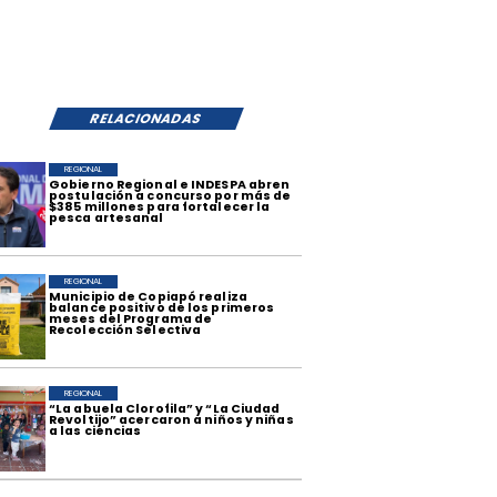
RELACIONADAS
REGIONAL
​Gobierno Regional e INDESPA abren
postulación a concurso por más de
$385 millones para fortalecer la
pesca artesanal
REGIONAL
​Municipio de Copiapó realiza
balance positivo de los primeros
meses del Programa de
Recolección Selectiva
REGIONAL
​“La abuela Clorofila” y “La Ciudad
Revoltijo” acercaron a niños y niñas
a las ciencias