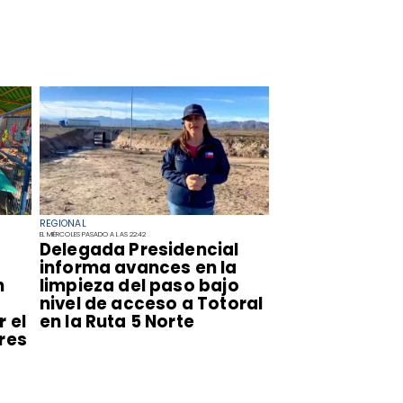
REGIONAL
EL MIÉRCOLES PASADO A LAS 22:42
​Delegada Presidencial
informa avances en la
n
limpieza del paso bajo
nivel de acceso a Totoral
 el
en la Ruta 5 Norte
res