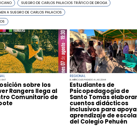
RICANO
SUEGRO DE CARLOS PALACIOS TRÁFICO DE DROGA
NEN A SUEGRO DE CARLOS PALACIOS
IOS
NAL
REGIONAL
S 8:47
EL MIÉRCOLES PASADO A LAS 23:44
posición sobre los
​Estudiantes de
er Rangers llega al
Psicopedagogía de
tro Comunitario de
Santo Tomás elabora
pote
cuentos didácticos
inclusivos para apoyar
aprendizaje de escola
del Colegio Pehuén