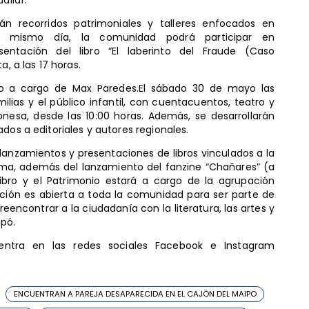
án recorridos patrimoniales y talleres enfocados en
.Ese mismo día, la comunidad podrá participar en
sentación del libro “El laberinto del Fraude (Caso
a, a las 17 horas.
ivo a cargo de Max Paredes.El sábado 30 de mayo las
lias y el público infantil, con cuentacuentos, teatro y
nesa, desde las 10:00 horas. Además, se desarrollarán
dos a editoriales y autores regionales.
 lanzamientos y presentaciones de libros vinculados a la
cama, además del lanzamiento del fanzine “Chañares” (a
l Libro y el Patrimonio estará a cargo de la agrupación
ación es abierta a toda la comunidad para ser parte de
eencontrar a la ciudadanía con la literatura, las artes y
apó.
uentra en las redes sociales Facebook e Instagram
ENCUENTRAN A PAREJA DESAPARECIDA EN EL CAJÓN DEL MAIPO