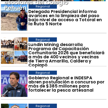
escolares del Colegio
Pehuén
Regional
​Delegada Presidencial informa
avances en la limpieza del paso
bajo nivel de acceso a Totoral en
la Ruta 5 Norte
Regional
​Lundin Mining desarrolla
Programa de Capacitación
Comunitaria 2026 que beneficiará
a más de 400 vecinos y vecinas
de Tierra Amarilla, Caldera y
Copiapó
Regional
​Gobierno Regional e INDESPA
abren postulación a concurso por
más de $385 millones para
fortalecer la pesca artesanal
Regional