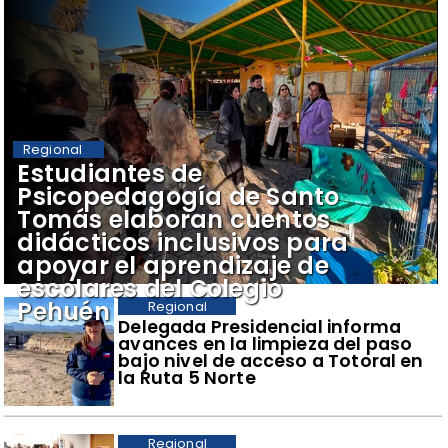
Regional
​Estudiantes de
Psicopedagogía de Santo
Tomás elaboran cuentos
didácticos inclusivos para
apoyar el aprendizaje de
escolares del Colegio
Pehuén
Regional
​Delegada Presidencial informa
avances en la limpieza del paso
bajo nivel de acceso a Totoral en
la Ruta 5 Norte
Regional