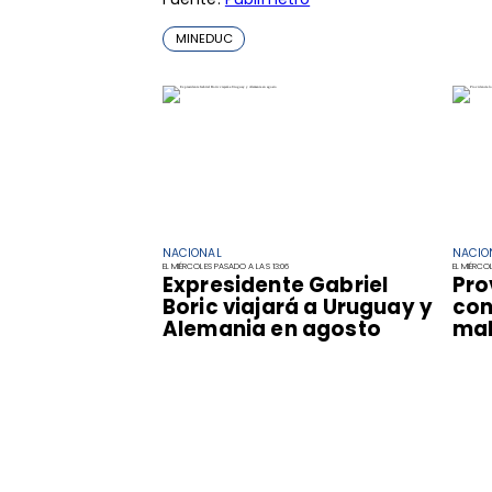
MINEDUC
NACIONAL
NACIO
EL MIÉRCOLES PASADO A LAS 13:06
EL MIÉRCO
Expresidente Gabriel
Pro
Boric viajará a Uruguay y
con
Alemania en agosto
mal