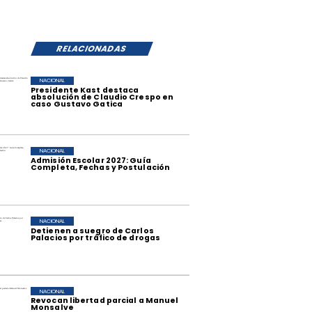
RELACIONADAS
NACIONAL
Presidente Kast destaca
absolución de Claudio Crespo en
caso Gustavo Gatica
NACIONAL
Admisión Escolar 2027: Guía
Completa, Fechas y Postulación
NACIONAL
Detienen a suegro de Carlos
Palacios por tráfico de drogas
NACIONAL
Revocan libertad parcial a Manuel
Monsalve