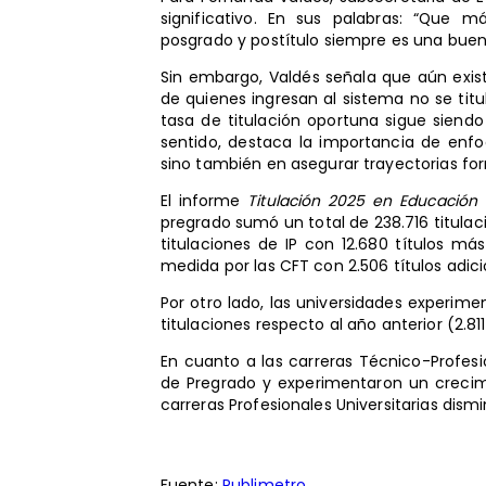
significativo. En sus palabras: “Que
posgrado y postítulo siempre es una buena
Sin embargo, Valdés señala que aún exis
de quienes ingresan al sistema no se ti
tasa de titulación oportuna sigue siend
sentido, destaca la importancia de enfoc
sino también en asegurar trayectorias for
El informe
Titulación 2025 en Educación 
pregrado sumó un total de 238.716 titula
titulaciones de IP con 12.680 títulos m
medida por las CFT con 2.506 títulos adici
Por otro lado, las universidades experim
titulaciones respecto al año anterior (2.8
En cuanto a las carreras Técnico-Profesio
de Pregrado y experimentaron un crecimi
carreras Profesionales Universitarias dism
Fuente:
Publimetro