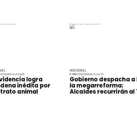
NAL
NACIONAL
LES PASADO A LAS 12:49
EL MIÉRCOLES PASADO A LAS 7:17
videncia logra
Gobierno despacha a 
dena inédita por
la megarreforma:
trato animal
Alcaldes recurrirán al