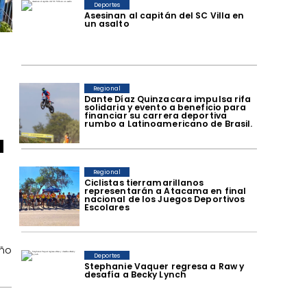
Deportes
Asesinan al capitán del SC Villa en
un asalto
Regional
Dante Díaz Quinzacara impulsa rifa
solidaria y evento a beneficio para
financiar su carrera deportiva
rumbo a Latinoamericano de Brasil.
a
Regional
​Ciclistas tierramarillanos
representarán a Atacama en final
nacional de los Juegos Deportivos
Escolares
año
Deportes
Stephanie Vaquer regresa a Raw y
desafía a Becky Lynch