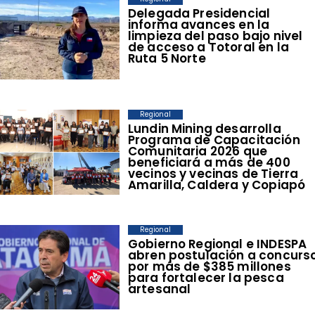
​Delegada Presidencial
informa avances en la
limpieza del paso bajo nivel
de acceso a Totoral en la
Ruta 5 Norte
Regional
​Lundin Mining desarrolla
Programa de Capacitación
Comunitaria 2026 que
beneficiará a más de 400
vecinos y vecinas de Tierra
Amarilla, Caldera y Copiapó
Regional
​Gobierno Regional e INDESPA
abren postulación a concurs
por más de $385 millones
para fortalecer la pesca
artesanal