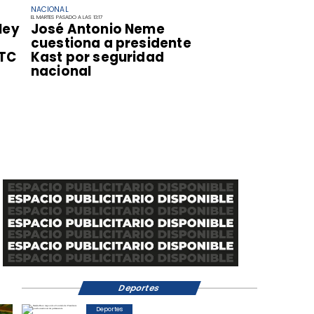
NACIONAL
EL MARTES PASADO A LAS 13:17
ley
José Antonio Neme
cuestiona a presidente
 TC
Kast por seguridad
nacional
Deportes
Deportes