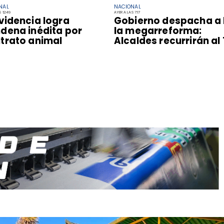
NAL
NACIONAL
 12:49
AYER A LAS 7:17
videncia logra
Gobierno despacha a 
dena inédita por
la megarreforma:
trato animal
Alcaldes recurrirán al