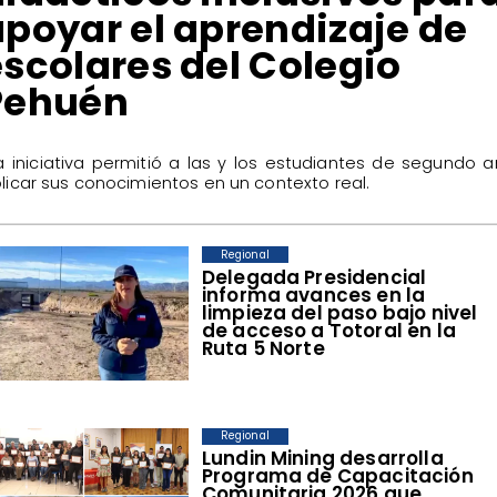
apoyar el aprendizaje de
escolares del Colegio
Pehuén
La iniciativa permitió a las y los estudiantes de segundo 
licar sus conocimientos en un contexto real.
Regional
​Delegada Presidencial
informa avances en la
limpieza del paso bajo nivel
de acceso a Totoral en la
Ruta 5 Norte
Regional
​Lundin Mining desarrolla
Programa de Capacitación
Comunitaria 2026 que