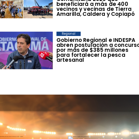
beneficiará a más de 400
vecinos y vecinas de Tierra
Amarilla, Caldera y Copiapó
Regional
​Gobierno Regional e INDESPA
abren postulación a concurs
por más de $385 millones
para fortalecer la pesca
artesanal