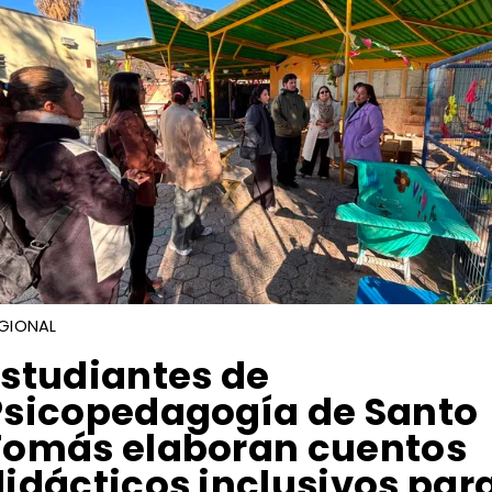
GIONAL
Estudiantes de
Psicopedagogía de Santo
Tomás elaboran cuentos
didácticos inclusivos par