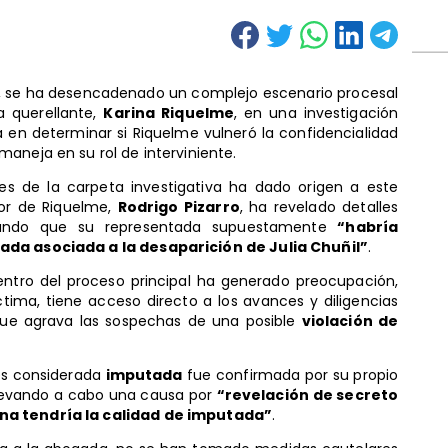
, se ha desencadenado un complejo escenario procesal
a querellante,
Karina Riquelme
, en una investigación
ra en determinar si Riquelme vulneró la confidencialidad
aneja en su rol de interviniente.
es de la carpeta investigativa ha dado origen a este
sor de Riquelme,
Rodrigo Pizarro
, ha revelado detalles
icando que su representada supuestamente
“habría
ada asociada a la desaparición de Julia Chuñil”
.
entro del proceso principal ha generado preocupación,
íctima, tiene acceso directo a los avances y diligencias
 que agrava las sospechas de una posible
violación de
 es considerada
imputada
fue confirmada por su propio
llevando a cabo una causa por
“revelación de secreto
na tendría la calidad de imputada”
.