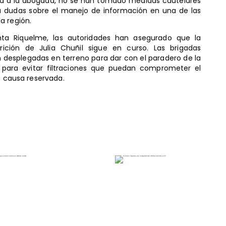
cta a la abogada, no se han tomado medidas cautelares
a dudas sobre el manejo de información en una de las
a región.
nta Riquelme, las autoridades han asegurado que la
arición de Julia Chuñil sigue en curso. Las brigadas
an desplegadas en terreno para dar con el paradero de la
 para evitar filtraciones que puedan comprometer el
a causa reservada.