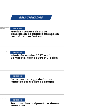
RELACIONADAS
NACIONAL
Presidente Kast destaca
absolución de Claudio Crespo en
caso Gustavo Gatica
NACIONAL
Admisión Escolar 2027: Guía
Completa, Fechas y Postulación
NACIONAL
Detienen a suegro de Carlos
Palacios por tráfico de drogas
NACIONAL
Revocan libertad parcial a Manuel
Monsalve