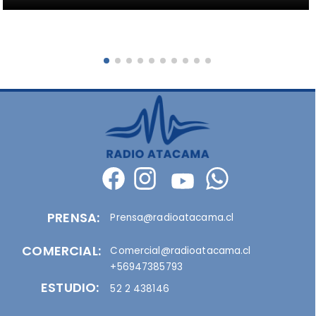
PRENSA:
Prensa@radioatacama.cl
COMERCIAL:
Comercial@radioatacama.cl
+56947385793
ESTUDIO:
52 2 438146