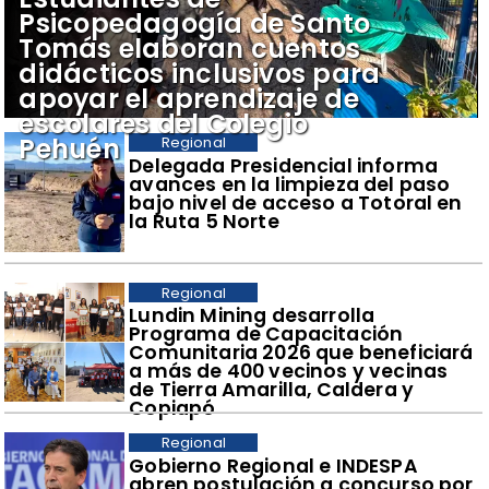
Psicopedagogía de Santo
Tomás elaboran cuentos
didácticos inclusivos para
apoyar el aprendizaje de
escolares del Colegio
Pehuén
Regional
​Delegada Presidencial informa
avances en la limpieza del paso
bajo nivel de acceso a Totoral en
la Ruta 5 Norte
Regional
​Lundin Mining desarrolla
Programa de Capacitación
Comunitaria 2026 que beneficiará
a más de 400 vecinos y vecinas
de Tierra Amarilla, Caldera y
Copiapó
Regional
​Gobierno Regional e INDESPA
abren postulación a concurso por