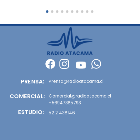
PRENSA:
Prensa@radioatacama.cl
COMERCIAL:
Comercial@radioatacama.cl
+56947385793
ESTUDIO:
52 2 438146