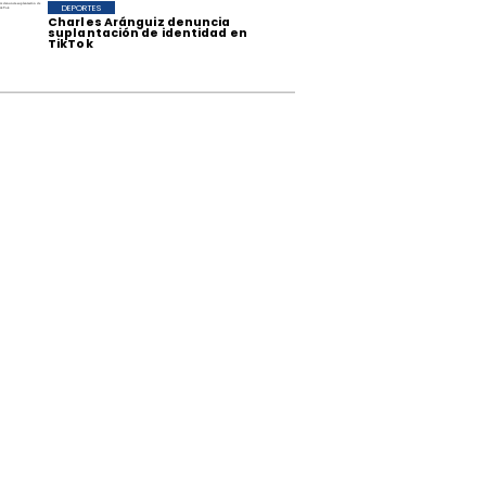
DEPORTES
Charles Aránguiz denuncia
suplantación de identidad en
TikTok