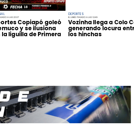
NAL
DEPORTES
PASADO A LAS 23:07
EL LUNES PASADO A LAS 12:49
ortes Copiapó goleó
Vozinha llega a Colo C
emuco y se ilusiona
generando locura ent
 la liguilla de Primera
los hinchas