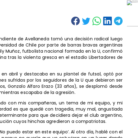
endiente de Avellaneda tomó una decisión radical luego
versidad de Chile por parte de barras bravas argentinas
y Muñoz, futbolista nacional formada en la U, confirmó
ina tras la violenta gresca en el estadio Libertadores de
o en abril y destacaba en su plantel de futsal, optó por
nes sufridas por los seguidores de la U que debieron ser
llos, Gonzalo Alfaro Erazo (33 años), se desplomó desde
 mientras escapaba de la agresión.
ando con mis compañeras, un tema de mi equipo, y mi
 verdad es que quedé con tragedia, muy mal, angustiada
determinante para que decidiera dejar el club argentino,
itución cuyos hinchas agredieron a compatriotas.
No puedo estar en este equipo’. Al otro día, hablé con el
ó, porque no quería que yo estuviera en un lugar donde