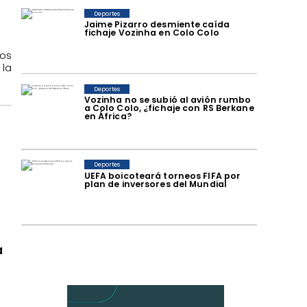
Deportes
Jaime Pizarro desmiente caída
fichaje Vozinha en Colo Colo
los
 la
Deportes
Vozinha no se subió al avión rumbo
a Colo Colo, ¿fichaje con RS Berkane
en África?
Deportes
UEFA boicoteará torneos FIFA por
plan de inversores del Mundial
a