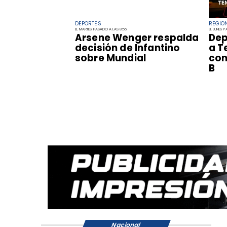
DEPORTES
REGIO
EL MARTES PASADO A LAS 8:56
EL LUNES 
Arsene Wenger respalda
Dep
decisión de Infantino
a T
sobre Mundial
con
B
Nacional