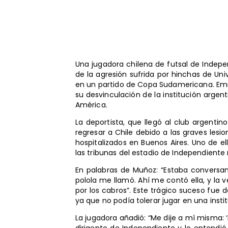
Una jugadora chilena de futsal de Indep
de la agresión sufrida por hinchas de Uni
en un partido de Copa Sudamericana. Emil
su desvinculación de la institución argent
América.
La deportista, que llegó al club argentin
regresar a Chile debido a las graves lesio
hospitalizados en Buenos Aires. Uno de e
las tribunas del estadio de Independiente
En palabras de Muñoz: “Estaba convers
polola me llamó. Ahí me contó ella, y la
por los cabros”. Este trágico suceso fue 
ya que no podía tolerar jugar en una inst
La jugadora añadió: “Me dije a mí misma: ‘
dirigente de Independiente y lo entendi