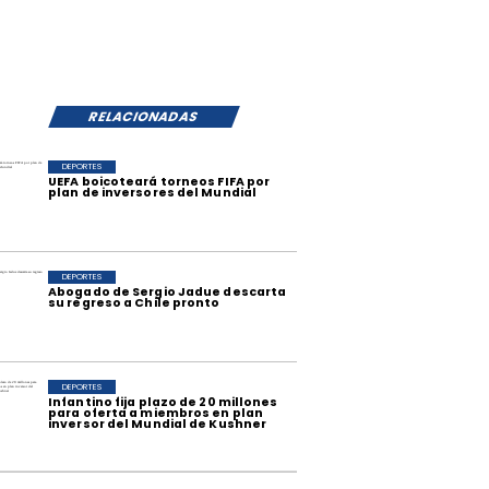
RELACIONADAS
DEPORTES
UEFA boicoteará torneos FIFA por
plan de inversores del Mundial
DEPORTES
Abogado de Sergio Jadue descarta
su regreso a Chile pronto
DEPORTES
Infantino fija plazo de 20 millones
para oferta a miembros en plan
inversor del Mundial de Kushner