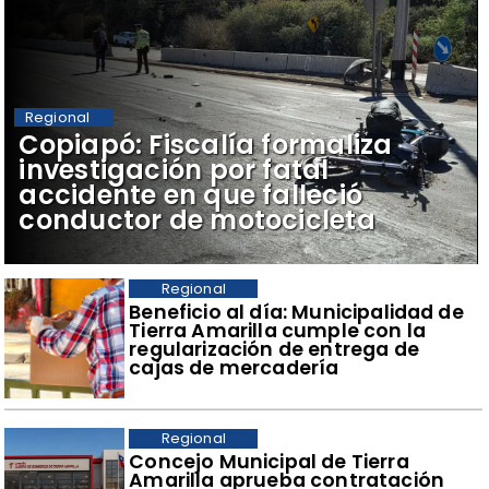
Regional
​Copiapó: Fiscalía formaliza
investigación por fatal
accidente en que falleció
conductor de motocicleta
Regional
​Beneficio al día: Municipalidad de
Tierra Amarilla cumple con la
regularización de entrega de
cajas de mercadería
Regional
Concejo Municipal de Tierra
Amarilla aprueba contratación