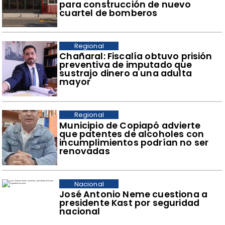
para construcción de nuevo
cuartel de bomberos
Regional
Chañaral: Fiscalía obtuvo prisión
preventiva de imputado que
sustrajo dinero a una adulta
mayor
Regional
Municipio de Copiapó advierte
que patentes de alcoholes con
incumplimientos podrían no ser
renovadas
Nacional
José Antonio Neme cuestiona a
presidente Kast por seguridad
nacional