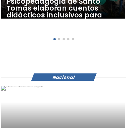
Psicopedagogía de Santo
Tomás elaboran cuentos
didácticos inclusivos para
apoyar el aprendizaje de
escolares del Colegio Pehuén
Nacional