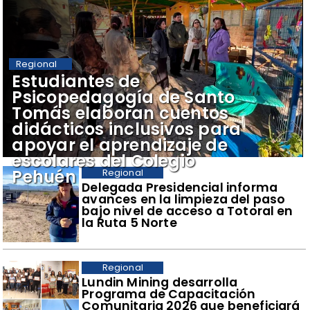
Regional
​Estudiantes de
Psicopedagogía de Santo
Tomás elaboran cuentos
didácticos inclusivos para
apoyar el aprendizaje de
escolares del Colegio
Pehuén
Regional
​Delegada Presidencial informa
avances en la limpieza del paso
bajo nivel de acceso a Totoral en
la Ruta 5 Norte
Regional
​Lundin Mining desarrolla
Programa de Capacitación
Comunitaria 2026 que beneficiará