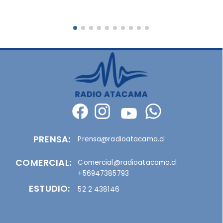
PRENSA:
Prensa@radioatacama.cl
COMERCIAL:
Comercial@radioatacama.cl
+56947385793
ESTUDIO:
52 2 438146