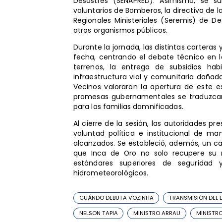
Desastres (SENAPRED). Asimismo, se s
voluntarios de Bomberos, la directiva de l
Regionales Ministeriales (Seremis) de Des
otros organismos públicos.
Durante la jornada, las distintas carteras
fecha, centrando el debate técnico en la
terrenos, la entrega de subsidios ha
infraestructura vial y comunitaria dañada 
Vecinos valoraron la apertura de este es
promesas gubernamentales se traduzcan
para las familias damnificadas.
Al cierre de la sesión, las autoridades pr
voluntad política e institucional de 
alcanzados. Se estableció, además, un ca
que Inca de Oro no solo recupere su 
estándares superiores de seguridad y
hidrometeorológicos.
CUÁNDO DEBUTA VOZINHA
TRANSMISIÓN DEL 
NELSON TAPIA
MINISTRO ARRAU
MINISTR