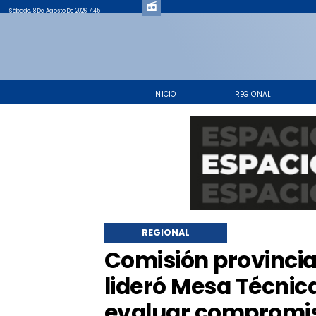
Sábado, 8 De Agosto De 2026 7:45
INICIO
REGIONAL
REGIONAL
​Comisión provinci
lideró Mesa Técnic
evaluar compromiso