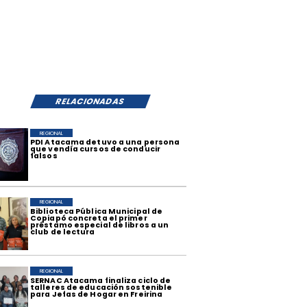
RELACIONADAS
REGIONAL
​PDI Atacama detuvo a una persona
que vendía cursos de conducir
falsos
REGIONAL
​Biblioteca Pública Municipal de
Copiapó concreta el primer
préstamo especial de libros a un
club de lectura
REGIONAL
SERNAC Atacama finaliza ciclo de
talleres de educación sostenible
para Jefas de Hogar en Freirina