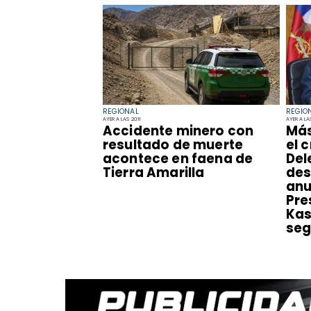
REGIONAL
REGIO
AYER A LAS 20:11
AYER A LAS
Accidente minero con
​Má
resultado de muerte
el 
acontece en faena de
Del
Tierra Amarilla
des
anu
Pre
Kas
seg