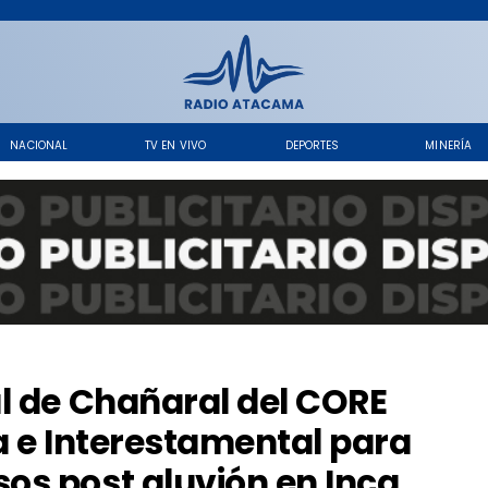
NACIONAL
TV EN VIVO
DEPORTES
MINERÍA
al de Chañaral del CORE
a e Interestamental para
s post aluvión en Inca