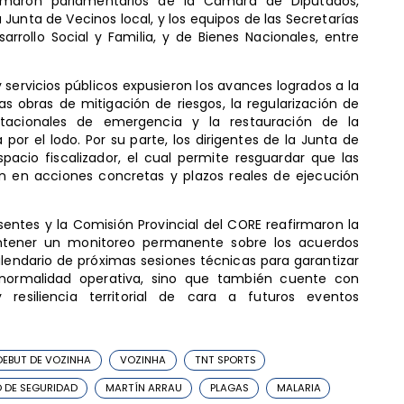
umaron parlamentarios de la Cámara de Diputados,
a Junta de Vecinos local, y los equipos de las Secretarías
arrollo Social y Familia, y de Bienes Nacionales, entre
 y servicios públicos expusieron los avances logrados a la
s obras de mitigación de riesgos, la regularización de
bitacionales de emergencia y la restauración de la
por el lodo. Por su parte, los dirigentes de la Junta de
pacio fiscalizador, el cual permite resguardar que las
 en acciones concretas y plazos reales de ejecución
esentes y la Comisión Provincial del CORE reafirmaron la
mantener un monitoreo permanente sobre los acuerdos
lendario de próximas sesiones técnicas para garantizar
normalidad operativa, sino que también cuente con
 resiliencia territorial de cara a futuros eventos
DEBUT DE VOZINHA
VOZINHA
TNT SPORTS
O DE SEGURIDAD
MARTÍN ARRAU
PLAGAS
MALARIA