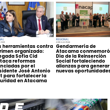
NAL
REGIONAL
 16:35
AYER A LAS 15:48
s herramientas contra
​Gendarmería de
crimen organizado:
Atacama conmemoró 
egada Sofía Cid
Día de la Reinserción
taca reformas
Social fortaleciendo
nciadas por el
alianzas para generar
sidente José Antonio
nuevas oportunidade
t para fortalecer la
uridad en Atacama