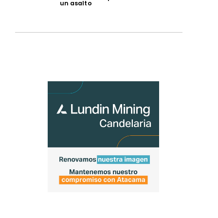
un asalto
a