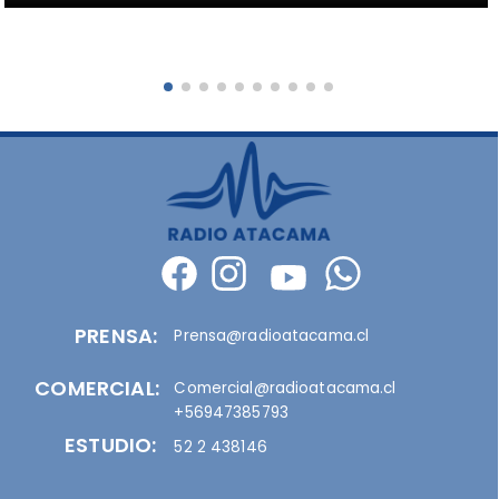
PRENSA:
Prensa@radioatacama.cl
COMERCIAL:
Comercial@radioatacama.cl
+56947385793
ESTUDIO:
52 2 438146