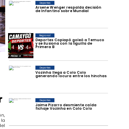
Deportes
Arsene Wenger respalda decisión
de Infantino sobre Mundial
Regional
Deportes Copiapó goleó a Temuco
y se ilusiona con la liguilla de
Primera B
Deportes
Vozinha llega a Colo Colo
generando locura entre los hinchas
r
Deportes
Jaime Pizarro desmiente caída
fichaje Vozinha en Colo Colo
n,
la
del