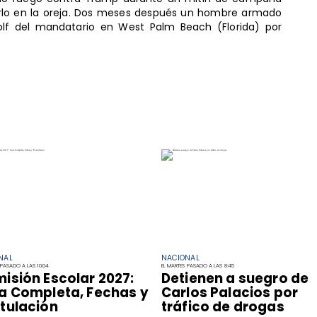
erirlo en la oreja. Dos meses después un hombre armado
lf del mandatario en West Palm Beach (Florida) por
NAL
NACIONAL
 PASADO A LAS 10:04
EL MARTES PASADO A LAS 8:45
isión Escolar 2027:
Detienen a suegro de
a Completa, Fechas y
Carlos Palacios por
tulación
tráfico de drogas