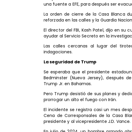
una fuente a EFE, para después ser evacu
La orden de cierre de la Casa Blanca d
reforzada en las calles y la Guardia Nacion
El director del FBI, Kash Patel, dijo en 
ayudar al Servicio Secreto en la investigac
Las calles cercanas al lugar del tiro
indagaciones.
La seguridad de Trump
Se esperaba que el presidente estadoun
Bedminster (Nueva Jersey), después de 
Trump Jr. en Bahamas.
Pero Trump desistió de sus planes y dedi
prorrogar un alto el fuego con Irán.
El incidente se registra casi un mes de
Cena de Corresponsales de la Casa Blan
presidente y al vicepresidente J.D. Vance.
En julio de 2024, un hombre armado ab