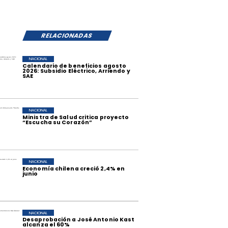
RELACIONADAS
NACIONAL
Calendario de beneficios agosto
2026: Subsidio Eléctrico, Arriendo y
SAE
NACIONAL
Ministra de Salud critica proyecto
“Escucha su Corazón”
NACIONAL
Economía chilena creció 2,4% en
junio
NACIONAL
Desaprobación a José Antonio Kast
alcanza el 60%