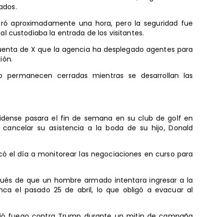
ados.
uró aproximadamente una hora, pero la seguridad fue
al custodiaba la entrada de los visitantes.
su cuenta de X que la agencia ha desplegado agentes para
ión.
teo permanecen cerradas mientras se desarrollan las
idense pasara el fin de semana en su club de golf en
cancelar su asistencia a la boda de su hijo, Donald
có el día a monitorear las negociaciones en curso para
spués de que un hombre armado intentara ingresar a la
ca el pasado 25 de abril, lo que obligó a evacuar al
rió fuego contra Trump durante un mitin de campaña