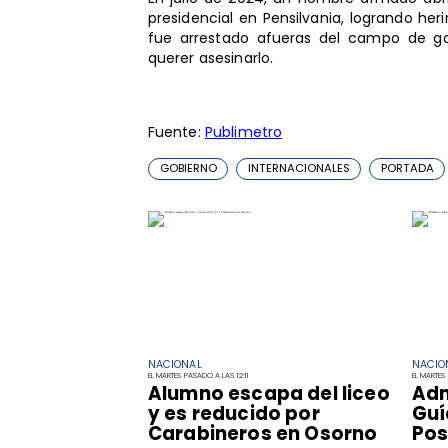
presidencial en Pensilvania, logrando h
fue arrestado afueras del campo de go
querer asesinarlo.
Fuente:
Publimetro
GOBIERNO
INTERNACIONALES
PORTADA
NACIONAL
NACIO
EL MARTES PASADO A LAS 12:11
EL MARTES
Alumno escapa del liceo
Adm
y es reducido por
Guí
Carabineros en Osorno
Pos