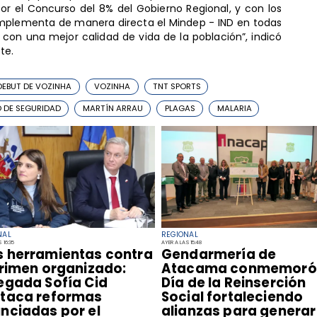
r el Concurso del 8% del Gobierno Regional, y con los
implementa de manera directa el Mindep - IND en todas
con una mejor calidad de vida de la población”, indicó
te.
DEBUT DE VOZINHA
VOZINHA
TNT SPORTS
O DE SEGURIDAD
MARTÍN ARRAU
PLAGAS
MALARIA
NAL
REGIONAL
 16:35
AYER A LAS 15:48
s herramientas contra
​Gendarmería de
crimen organizado:
Atacama conmemoró 
egada Sofía Cid
Día de la Reinserción
taca reformas
Social fortaleciendo
nciadas por el
alianzas para generar