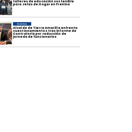
talleres de educación sostenible
para Jefas de Hogar en Freirina
REGIONAL
​Alcalde de Tierra Amarilla enfrenta
cuestionamientos tras informe de
Contraloría por reducción de
jornada de funcionarios