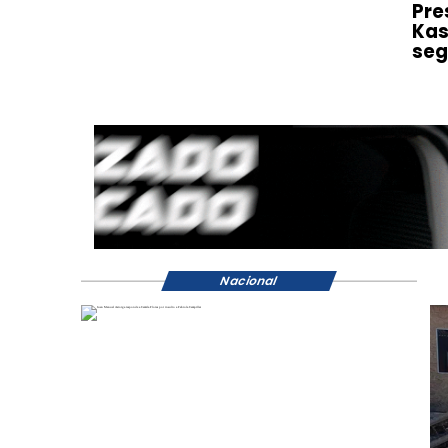
Pre
Kas
seg
Nacional