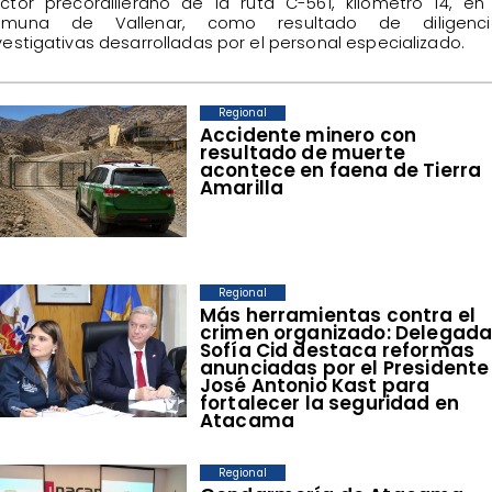
ctor precordillerano de la ruta C-561, kilómetro 14, en
omuna de Vallenar, como resultado de diligenci
vestigativas desarrolladas por el personal especializado.
Regional
Accidente minero con
resultado de muerte
acontece en faena de Tierra
Amarilla
Regional
​Más herramientas contra el
crimen organizado: Delegad
Sofía Cid destaca reformas
anunciadas por el Presidente
José Antonio Kast para
fortalecer la seguridad en
Atacama
Regional