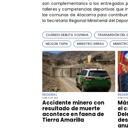
son complementarios a los entregados po
talleres y competencias deportivas que 
las comunas de Atacama para contribuir 
la Secretaria Regional Ministerial del Depor
CUÁNDO DEBUTA VOZINHA
TRANSMISIÓN DEL 
NELSON TAPIA
MINISTRO ARRAU
MINISTR
REGIONAL
REGIO
AYER A LAS 20:11
AYER A LAS
Accidente minero con
​Má
resultado de muerte
el 
acontece en faena de
Del
Tierra Amarilla
des
anu