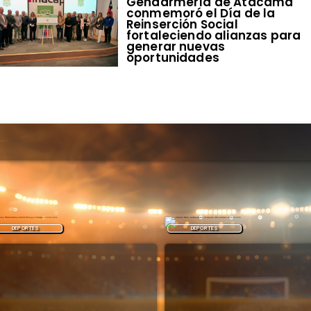
​Gendarmería de Atacama
conmemoró el Día de la
Reinserción Social
fortaleciendo alianzas para
generar nuevas
oportunidades
DEPORTES
DEPORTES