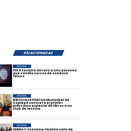
RELACIONADAS
REGIONAL
​PDI Atacama detuvo a una persona
que vendía cursos de conducir
falsos
REGIONAL
​Biblioteca Pública Municipal de
Copiapó concreta el primer
préstamo especial de libros a un
club de lectura
REGIONAL
SERNAC Atacama finaliza ciclo de