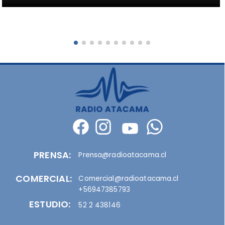
PRENSA:
Prensa@radioatacama.cl
COMERCIAL:
Comercial@radioatacama.cl
+56947385793
ESTUDIO:
52 2 438146