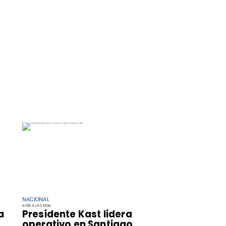
NACIONAL
AYER A LAS 10:08
a
Presidente Kast lidera
operativo en Santiago