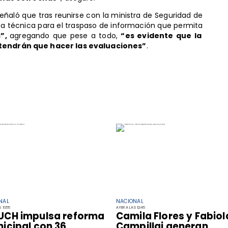
r señaló que tras reunirse con la ministra de Seguridad de
esa técnica para el traspaso de información que permita
s”,
agregando que pese a todo,
“es evidente que la
e tendrán que hacer las evaluaciones”
.
NAL
NACIONAL
 13:55
AYER A LAS 12:45
CH impulsa reforma
Camila Flores y Fabiol
icipal con 36
Campillai generan