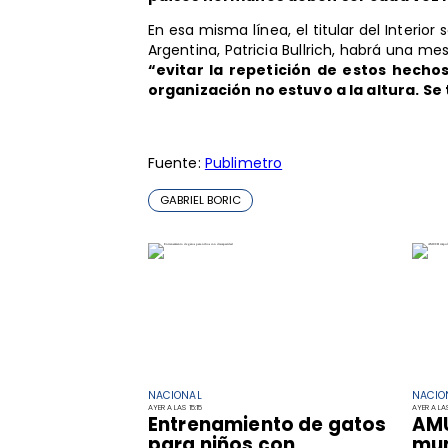
En esa misma línea, el titular del Interio
Argentina, Patricia Bullrich, habrá una m
“evitar la repetición de estos hecho
organización no estuvo a la altura. S
Fuente:
Publimetro
GABRIEL BORIC
NACIONAL
NACIO
AYER A LAS 15:15
AYER A LAS
Entrenamiento de gatos
AMU
para niños con
mun