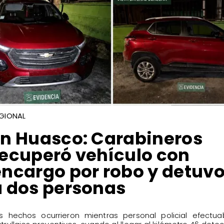
GIONAL
​En Huasco: Carabineros
recuperó vehículo con
encargo por robo y detuv
a dos personas
os hechos ocurrieron mientras personal policial efectu