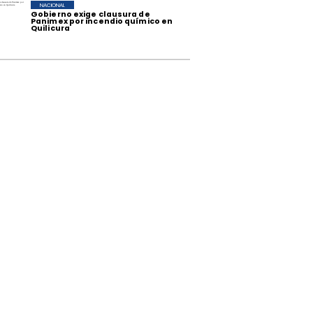
NACIONAL
Gobierno exige clausura de
Panimex por incendio químico en
Quilicura