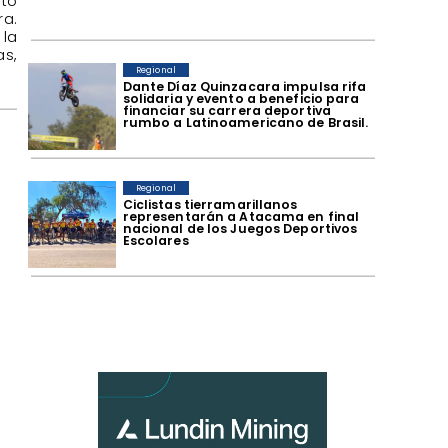
ctó
ra.
 la
as,
Regional
Dante Díaz Quinzacara impulsa rifa
solidaria y evento a beneficio para
financiar su carrera deportiva
rumbo a Latinoamericano de Brasil.
Regional
​Ciclistas tierramarillanos
representarán a Atacama en final
l
nacional de los Juegos Deportivos
Escolares
a