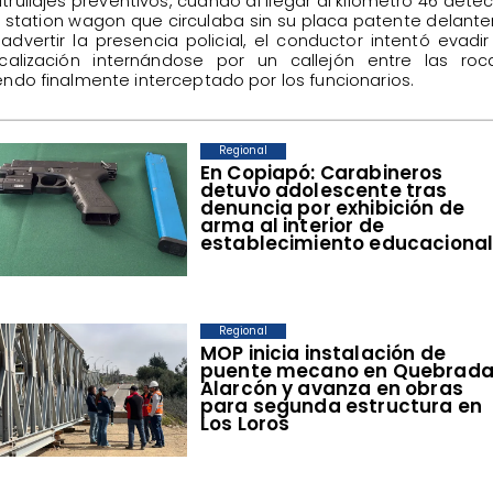
trullajes preventivos, cuando al llegar al kilómetro 46 dete
 station wagon que circulaba sin su placa patente delante
 advertir la presencia policial, el conductor intentó evadir
scalización internándose por un callejón entre las roc
endo finalmente interceptado por los funcionarios.
Regional
​En Copiapó: Carabineros
detuvo adolescente tras
denuncia por exhibición de
arma al interior de
establecimiento educaciona
Regional
​MOP inicia instalación de
puente mecano en Quebrad
Alarcón y avanza en obras
para segunda estructura en
Los Loros