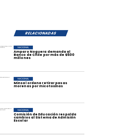
RELACIONADAS
NACIONAL
Amparo Noguera demanda al
Banco de Chile por más de $500
millones
NACIONAL
Minsal ordena retirar pasas
morenas por micotoxinas
NACIONAL
Comisión de Educación respalda
cambios al Sistema de Admisión
Escolar