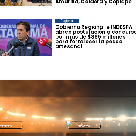
Amarilla, Caldera y Copiapó
Regional
​Gobierno Regional e INDESPA
abren postulación a concurs
por más de $385 millones
para fortalecer la pesca
artesanal
DEPORTES
REGIONAL