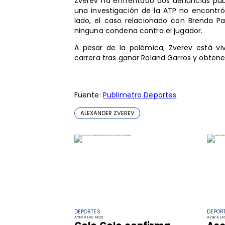
Zverev ha enfrentado dos denuncias públ
una investigación de la ATP no encontró
lado, el caso relacionado con Brenda Pa
ninguna condena contra el jugador.
A pesar de la polémica, Zverev está 
carrera tras ganar Roland Garros y obtene
Fuente:
Publimetro Deportes
ALEXANDER ZVEREV
DEPORTES
DEPOR
AYER A LAS 14:20
AYER A LAS