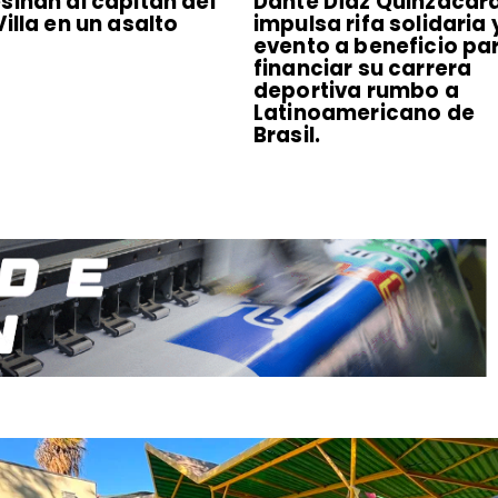
sinan al capitán del
Dante Díaz Quinzacar
Villa en un asalto
impulsa rifa solidaria 
evento a beneficio pa
financiar su carrera
deportiva rumbo a
Latinoamericano de
Brasil.