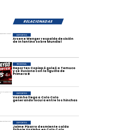
RELACIONADAS
DEPORTES
Arsene Wenger respalda decisión
de Infantino sobre Mundial
REGIONAL
Deportes Copiapó goleó a Temuco
y se ilusiona con la liguilla de
Primera B
DEPORTES
Vozinha llega a Colo Colo
generando locura entre los hinchas
DEPORTES
Jaime Pizarro desmiente caída
fichaje Vozinha en Colo Colo