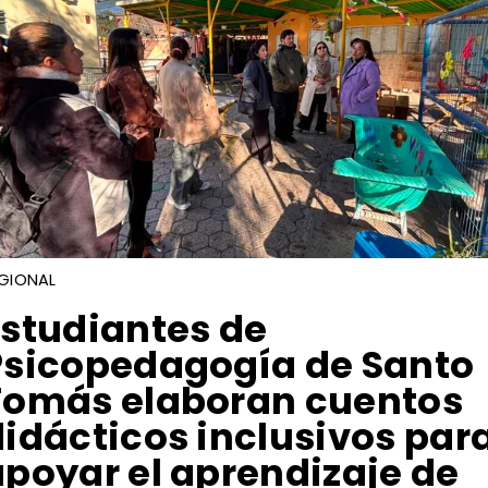
GIONAL
Estudiantes de
Psicopedagogía de Santo
Tomás elaboran cuentos
didácticos inclusivos par
apoyar el aprendizaje de