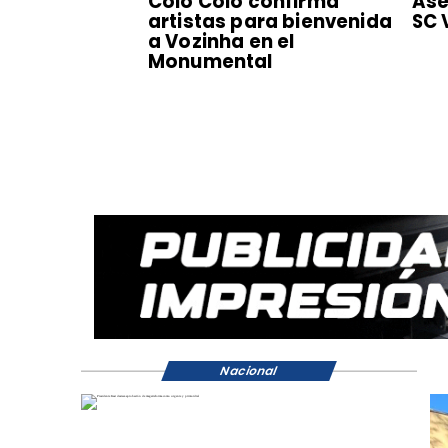
Colo Colo confirma
Ase
artistas para bienvenida
SC 
a Vozinha en el
Monumental
Nacional