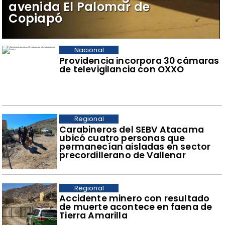
avenida El Palomar de
Copiapó
Nacional
Providencia incorpora 30 cámaras
de televigilancia con OXXO
Regional
Carabineros del SEBV Atacama
ubicó cuatro personas que
permanecían aisladas en sector
precordillerano de Vallenar
Regional
Accidente minero con resultado
de muerte acontece en faena de
Tierra Amarilla