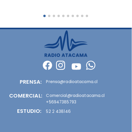
PRENSA:
Prensa@radioatacama.cl
COMERCIAL:
Comercial@radioatacama.cl
+56947385793
ESTUDIO:
52 2 438146