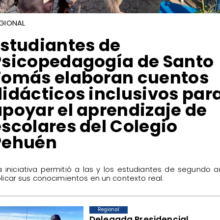
GIONAL
Estudiantes de
Psicopedagogía de Santo
Tomás elaboran cuentos
didácticos inclusivos par
apoyar el aprendizaje de
escolares del Colegio
Pehuén
La iniciativa permitió a las y los estudiantes de segundo 
licar sus conocimientos en un contexto real.
Regional
​Delegada Presidencial