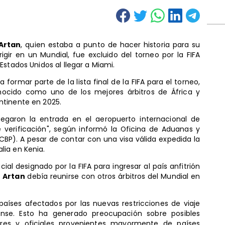
Artan
, quien estaba a punto de hacer historia para su
rigir en un Mundial, fue excluido del torneo por la FIFA
stados Unidos al llegar a Miami.
formar parte de la lista final de la FIFA para el torneo,
ocido como uno de los mejores árbitros de África y
ntinente en 2025.
egaron la entrada en el aeropuerto internacional de
verificación", según informó la Oficina de Aduanas y
CBP). A pesar de contar con una visa válida expedida la
ia en Kenia.
cial designado por la FIFA para ingresar al país anfitrión
 Artan
debía reunirse con otros árbitros del Mundial en
países afectados por las nuevas restricciones de viaje
ense. Esto ha generado preocupación sobre posibles
ores y oficiales provenientes mayormente de países