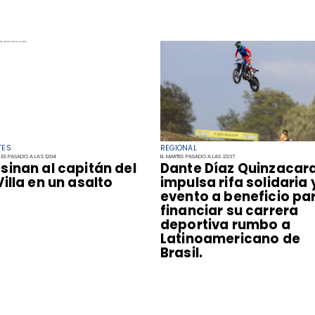
TES
REGIONAL
LES PASADO A LAS 12:04
EL MARTES PASADO A LAS 23:37
sinan al capitán del
Dante Díaz Quinzacar
Villa en un asalto
impulsa rifa solidaria 
evento a beneficio pa
financiar su carrera
deportiva rumbo a
Latinoamericano de
Brasil.