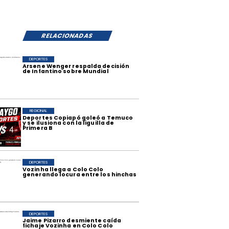
RELACIONADAS
DEPORTES
Arsene Wenger respalda decisión
de Infantino sobre Mundial
REGIONAL
Deportes Copiapó goleó a Temuco
y se ilusiona con la liguilla de
Primera B
DEPORTES
Vozinha llega a Colo Colo
generando locura entre los hinchas
DEPORTES
Jaime Pizarro desmiente caída
fichaje Vozinha en Colo Colo