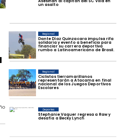
Asesinan al capitán del SC Villa en
un asalto
Regional
Dante Díaz Quinzacara impulsa rifa
solidaria y evento a beneficio para
financiar su carrera deportiva
rumbo a Latinoamericano de Brasil.
a
Regional
​Ciclistas tierramarillanos
representarán a Atacama en final
nacional de los Juegos Deportivos
Escolares
año
Deportes
Stephanie Vaquer regresa a Raw y
desafía a Becky Lynch