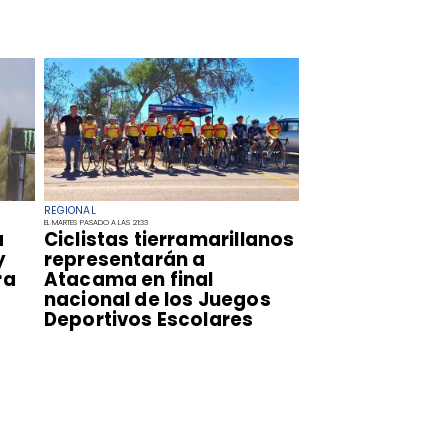
REGIONAL
EL MARTES PASADO A LAS 21:33
a
​Ciclistas tierramarillanos
y
representarán a
ra
Atacama en final
nacional de los Juegos
Deportivos Escolares