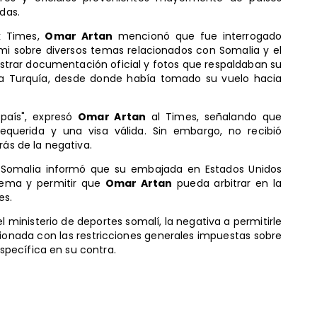
idas.
rk Times,
Omar Artan
mencionó que fue interrogado
ami sobre diversos temas relacionados con Somalia y el
strar documentación oficial y fotos que respaldaban su
o a Turquía, desde donde había tomado su vuelo hacia
país", expresó
Omar Artan
al Times, señalando que
querida y una visa válida. Sin embargo, no recibió
rás de la negativa.
e Somalia informó que su embajada en Estados Unidos
blema y permitir que
Omar Artan
pueda arbitrar en la
es.
el ministerio de deportes somalí, la negativa a permitirle
cionada con las restricciones generales impuestas sobre
pecífica en su contra.