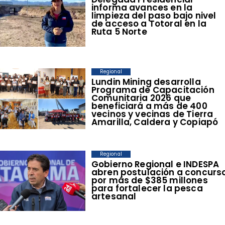
informa avances en la
limpieza del paso bajo nivel
de acceso a Totoral en la
Ruta 5 Norte
Regional
​Lundin Mining desarrolla
Programa de Capacitación
Comunitaria 2026 que
beneficiará a más de 400
vecinos y vecinas de Tierra
Amarilla, Caldera y Copiapó
Regional
​Gobierno Regional e INDESPA
abren postulación a concurs
por más de $385 millones
para fortalecer la pesca
artesanal