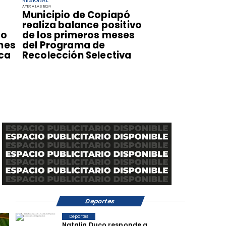
REGIONAL
AYER A LAS 18:24
​Municipio de Copiapó
realiza balance positivo
so
de los primeros meses
nes
del Programa de
sca
Recolección Selectiva
Deportes
Deportes
Natalia Duco responde a