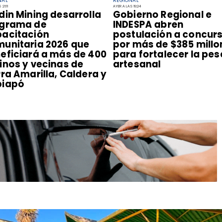
NAL
REGIONAL
21:11
AYER A LAS 19:24
ndin Mining desarrolla
​Gobierno Regional e
grama de
INDESPA abren
acitación
postulación a concur
unitaria 2026 que
por más de $385 millo
eficiará a más de 400
para fortalecer la pe
inos y vecinas de
artesanal
rra Amarilla, Caldera y
piapó