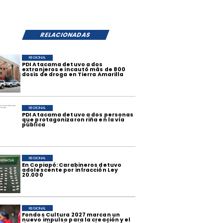
RELACIONADAS
REGIONAL
​PDI Atacama detuvo a dos
extranjeros e incautó más de 800
dosis de droga en Tierra Amarilla
REGIONAL
PDI Atacama detuvo a dos personas
que protagonizaron riña en la vía
pública
REGIONAL
​En Copiapó: Carabineros detuvo
adolescente por infracción Ley
20.000
REGIONAL
​Fondos Cultura 2027 marcan un
nuevo impulso para la creación y el