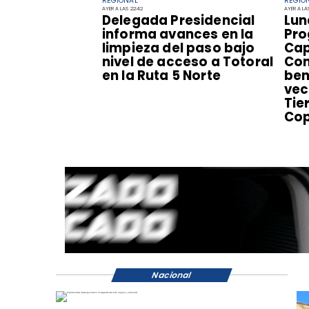
REGIONAL
REGIO
AYER A LAS 22:42
AYER A LAS 
​Delegada Presidencial
​Lu
informa avances en la
Pro
limpieza del paso bajo
Cap
nivel de acceso a Totoral
Com
en la Ruta 5 Norte
ben
vec
Tie
Co
Nacional