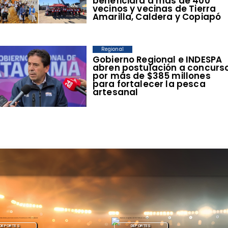
beneficiará a más de 400
vecinos y vecinas de Tierra
Amarilla, Caldera y Copiapó
Regional
​Gobierno Regional e INDESPA
abren postulación a concurs
por más de $385 millones
para fortalecer la pesca
artesanal
DEPORTES
REGIONAL