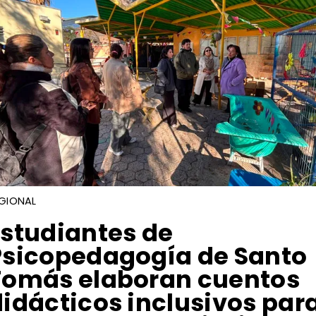
GIONAL
Estudiantes de
Psicopedagogía de Santo
Tomás elaboran cuentos
didácticos inclusivos par