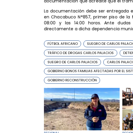
documentación que acredite que el trámi
La documentación debe ser entregada e
en Chacabuco N°857, primer piso de la M
08:00 y las 14:00 horas. Ante dudas 
directamente a dicha dependencia municip
FÚTBOL AFRICANO
SUEGRO DE CARLOS PALACI
TRÁFICO DE DROGAS CARLOS PALACIOS
DETIE
SUEGRO DE CARLOS PALACIOS
CARLOS PALAC
GOBIERNO BONOS FAMILIAS AFECTADAS POR EL SIS
GOBIERNO RECONSTRUCCIÓN