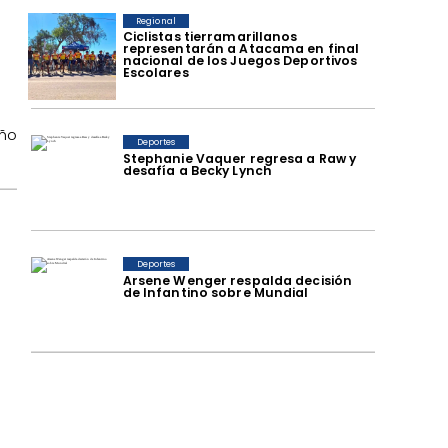
Regional
​Ciclistas tierramarillanos
representarán a Atacama en final
nacional de los Juegos Deportivos
Escolares
año
Deportes
Stephanie Vaquer regresa a Raw y
desafía a Becky Lynch
Deportes
Arsene Wenger respalda decisión
de Infantino sobre Mundial