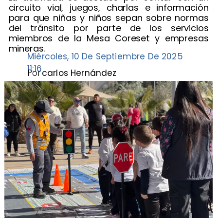
circuito vial, juegos, charlas e información
para que niñas y niños sepan sobre normas
del tránsito por parte de los servicios
miembros de la Mesa Coreset y empresas
mineras.
Miércoles, 10 De Septiembre De 2025
11:16
Por
carlos Hernández