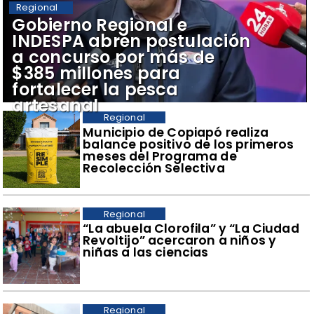
Regional
​Gobierno Regional e
INDESPA abren postulación
a concurso por más de
$385 millones para
fortalecer la pesca
artesanal
Regional
​Municipio de Copiapó realiza
balance positivo de los primeros
meses del Programa de
Recolección Selectiva
Regional
​“La abuela Clorofila” y “La Ciudad
Revoltijo” acercaron a niños y
niñas a las ciencias
Regional