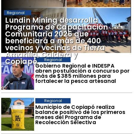
Regional
​Lundin Mining desarrolla
Programa de Capacitación
Comunitaria 2026 que
beneficiará a más de 400
vecinos y vecinas de Tierra
Amarilla, Caldera y
Copiapó
Regional
​Gobierno Regional e INDESPA
abren postulación a concurso por
más de $385 millones para
fortalecer la pesca artesanal
Regional
​Municipio de Copiapó realiza
balance positivo de los primeros
meses del Programa de
Recolección Selectiva