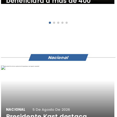
beneficiará a más de 400
vecinos y vecinas de Tierra
Amarilla, Caldera y Copiapó
Nacional
NACIONAL
5 De Agosto De 2026
Presidente Kast destaca