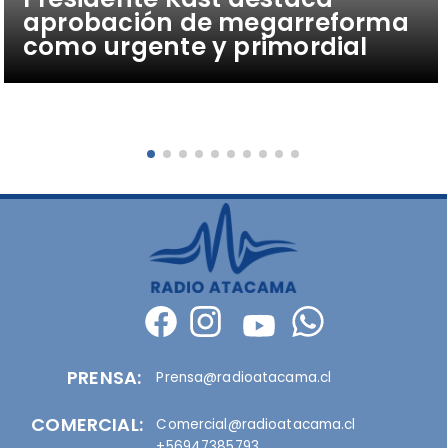
aprobación de megarreforma
como urgente y primordial
PRENSA:
Prensa@radioatacama.cl
COMERCIAL:
Comercial@radioatacama.cl
+56947385793