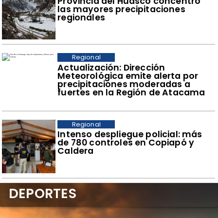
Provincia del Huasco concentró
las mayores precipitaciones
regionales
Regional
Actualización: Dirección
Meteorológica emite alerta por
precipitaciones moderadas a
fuertes en la Región de Atacama
Regional
Intenso despliegue policial: más
de 780 controles en Copiapó y
Caldera
DEPORTES