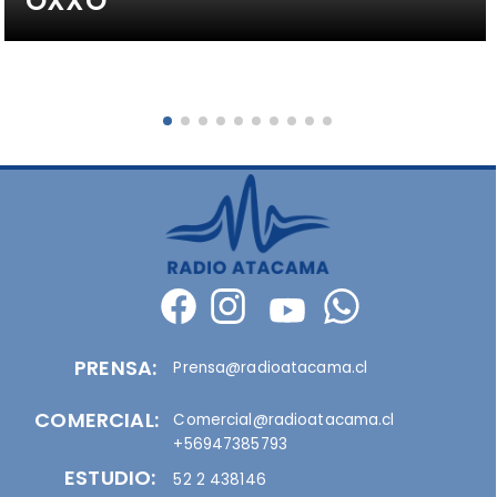
OXXO
PRENSA:
Prensa@radioatacama.cl
COMERCIAL:
Comercial@radioatacama.cl
+56947385793
ESTUDIO:
52 2 438146