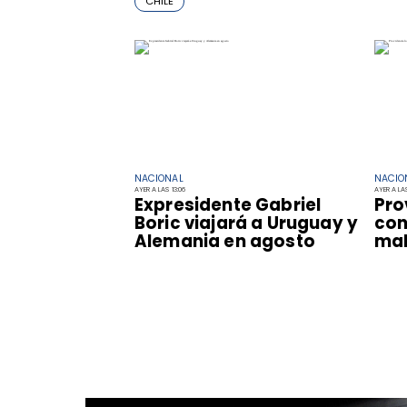
CHILE
NACIONAL
NACIO
AYER A LAS 13:06
AYER A LAS
Expresidente Gabriel
Pro
Boric viajará a Uruguay y
con
Alemania en agosto
mal