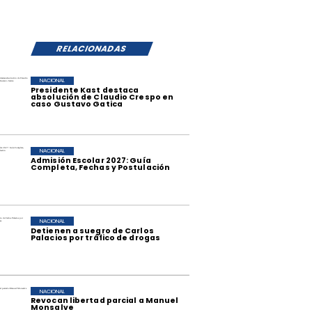
RELACIONADAS
NACIONAL
Presidente Kast destaca
absolución de Claudio Crespo en
caso Gustavo Gatica
NACIONAL
Admisión Escolar 2027: Guía
Completa, Fechas y Postulación
NACIONAL
Detienen a suegro de Carlos
Palacios por tráfico de drogas
NACIONAL
Revocan libertad parcial a Manuel
Monsalve