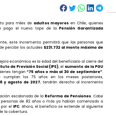
ito para miles de
adultos mayores
en Chile, quienes
 de pago el nuevo tope de la
Pensión Garantizada
ente, este incremento permitirá que las personas que
e percibir los actuales
$231.732 al monto máximo de
mejora económica es la edad del beneficiario al cierre del
ituto de Previsión Social (IPS)
, el
aumento de la PGU
quienes tengan
“75 años o más al 30 de septiembre”
.
e cumplan los 75 años en los meses posteriores,
6 y agosto de 2027
, tendrán derecho al incremento
ación escalonada de la
Reforma de Pensiones
. Cabe
as personas de 82 años o más ya habían comenzado a
 por el
IPC
. Ahora, el beneficio se extiende al siguiente
de la cobertura.