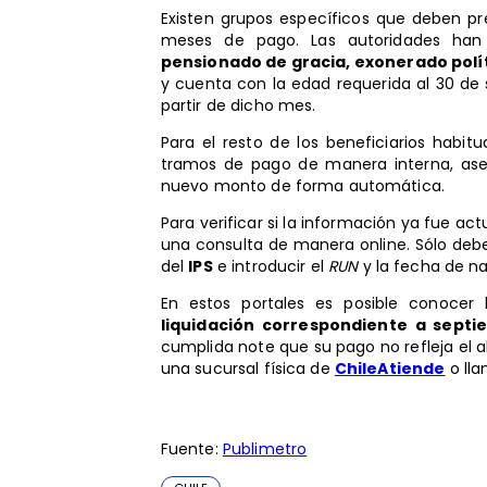
Existen grupos específicos que deben pre
meses de pago. Las autoridades ha
pensionado de gracia, exonerado polí
y cuenta con la edad requerida al 30 de s
partir de dicho mes.
Para el resto de los beneficiarios habit
tramos de pago de manera interna, aseg
nuevo monto de forma automática.
Para verificar si la información ya fue act
una consulta de manera online. Sólo deb
del
IPS
e introducir el
RUN
y la fecha de n
En estos portales es posible conocer
liquidación correspondiente a septi
cumplida note que su pago no refleja el a
una sucursal física de
ChileAtiende
o lla
Fuente:
Publimetro