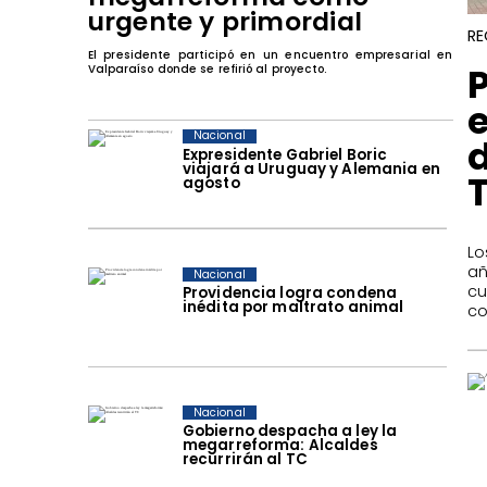
urgente y primordial
RE
El presidente participó en un encuentro empresarial en
Valparaíso donde se refirió al proyecto.
Nacional
Expresidente Gabriel Boric
viajará a Uruguay y Alemania en
T
agosto
Lo
añ
Nacional
cu
Providencia logra condena
inédita por maltrato animal
co
Nacional
Gobierno despacha a ley la
megarreforma: Alcaldes
recurrirán al TC