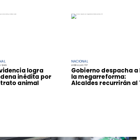
NAL
NACIONAL
 12:49
AYER A LAS 7:17
videncia logra
Gobierno despacha a 
dena inédita por
la megarreforma:
trato animal
Alcaldes recurrirán al