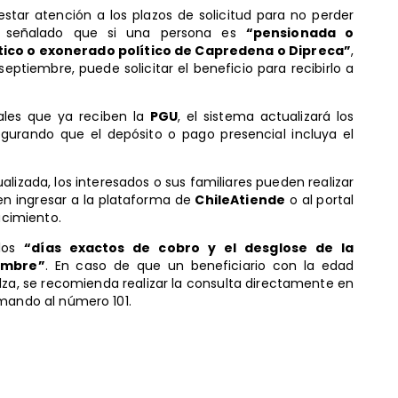
star atención a los plazos de solicitud para no perder
n señalado que si una persona es
“pensionada o
tico o exonerado político de Capredena o Dipreca”
,
eptiembre, puede solicitar el beneficio para recibirlo a
uales que ya reciben la
PGU
, el sistema actualizará los
urando que el depósito o pago presencial incluya el
ualizada, los interesados o sus familiares pueden realizar
en ingresar a la plataforma de
ChileAtiende
o al portal
acimiento.
 los
“días exactos de cobro y el desglose de la
embre”
. En caso de que un beneficiario con la edad
lza, se recomienda realizar la consulta directamente en
mando al número 101.