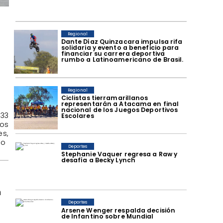
s
Regional
Dante Díaz Quinzacara impulsa rifa
s
solidaria y evento a beneficio para
financiar su carrera deportiva
rumbo a Latinoamericano de Brasil.
Regional
​Ciclistas tierramarillanos
representarán a Atacama en final
nacional de los Juegos Deportivos
33
Escolares
los
es,
no
Deportes
Stephanie Vaquer regresa a Raw y
desafía a Becky Lynch
n
Deportes
Arsene Wenger respalda decisión
de Infantino sobre Mundial