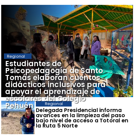
Regional
​Estudiantes de
Psicopedagogía de Santo
Tomás elaboran cuentos
didácticos inclusivos para
apoyar el aprendizaje de
escolares del Colegio
Pehuén
Regional
​Delegada Presidencial informa
avances en la limpieza del paso
bajo nivel de acceso a Totoral en
la Ruta 5 Norte