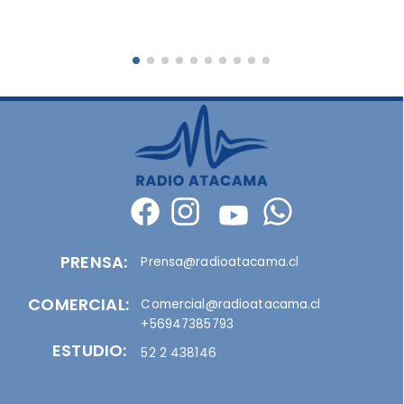
PRENSA:
Prensa@radioatacama.cl
COMERCIAL:
Comercial@radioatacama.cl
+56947385793
ESTUDIO:
52 2 438146