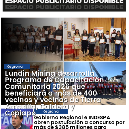
Regional
​Lundin Mining desarrolla
Programa de Capacitación
Comunitaria 2026 que
beneficiará a más de 400
vecinos y vecinas de Tierra
Amarilla, Caldera y
Copiapó
Regional
​Gobierno Regional e INDESPA
abren postulación a concurso por
más de $385 millones para